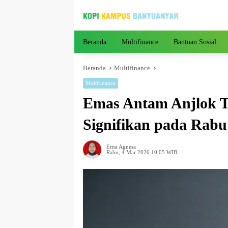
Langsung
ke
konten
Beranda
Multifinance
Bantuan Sosial
Beranda
Multifinance
Multifinance
Emas Antam Anjlok T
Signifikan pada Rabu 
Erna Agnesa
Rabu, 4 Mar 2026 10:05 WIB