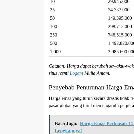
10
29.945.000
25
74.737.000
50
149.395.000
100
298.712.000
250
746.515.000
500
1.492.820.00
1.000
2.985.600.00
Catatan: Harga dapat berubah sewaktu-wakt
situs resmi
Logam
Mulia Antam.
Penyebab Penurunan Harga Em
Harga emas yang turun secara drastis tidak t
pasar global yang turut memengaruhi perger
Baca Juga:
Harga Emas Perhiasan 14 
Lengkapnya!