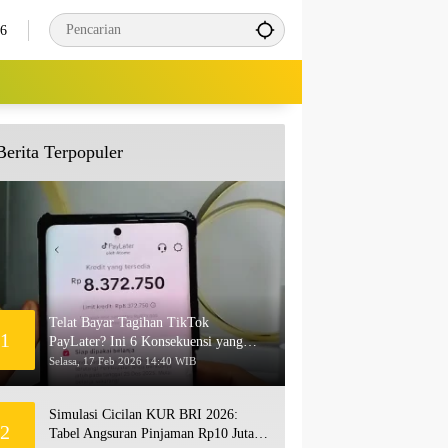
26
Berita Terpopuler
Telat Bayar Tagihan TikTok
1
PayLater? Ini 6 Konsekuensi yang
Akan Terjadi
Selasa, 17 Feb 2026 14:40 WIB
Simulasi Cicilan KUR BRI 2026:
2
Tabel Angsuran Pinjaman Rp10 Juta