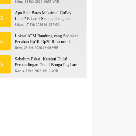
hingga Rp500 Juta
Sabtu, 14 Feb 2026 16:55 WIB
Apa Saja Batas Maksimal GoPay
3
Later? Pahami Skema, Jenis, dan
Langkah Upgrade Limit
Selasa, 17 Feb 2026 01:25 WIB
Lokasi ATM Bandung yang Sediakan
4
Pecahan Rp10–Rp20 Ribu untuk
Persiapan THR 2026!
Rabu, 25 Feb 2026 13:00 WIB
Sebelum Pakai, Ketahui Dulu!
5
Perbandingan Detail Bunga PayLater
Kredivo, SPayLater, dan SPinjam
Kamis, 5 Feb 2026 16:12 WIB
2026