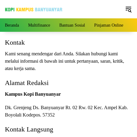
Langsung
ke
konten
Beranda
Multifinance
Bantuan Sosial
Pinjaman Online
Pe
Kontak
Kami senang mendengar dari Anda. Silakan hubungi kami
melalui informasi di bawah ini untuk pertanyaan, saran, kritik,
atau kerja sama.
Alamat Redaksi
Kampus Kopi Banyuanyar
Dk. Grenjeng Ds. Banyuanyar Rt. 02 Rw. 02 Kec. Ampel Kab.
Boyolali Kodepos. 57352
Kontak Langsung