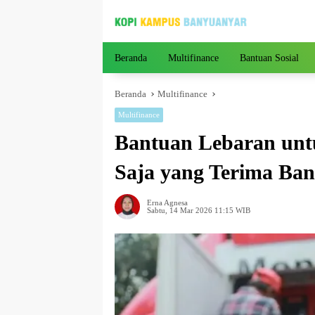
Langsung
ke
konten
Beranda
Multifinance
Bantuan Sosial
Beranda
Multifinance
Multifinance
Bantuan Lebaran unt
Saja yang Terima Ba
Erna Agnesa
Sabtu, 14 Mar 2026 11:15 WIB