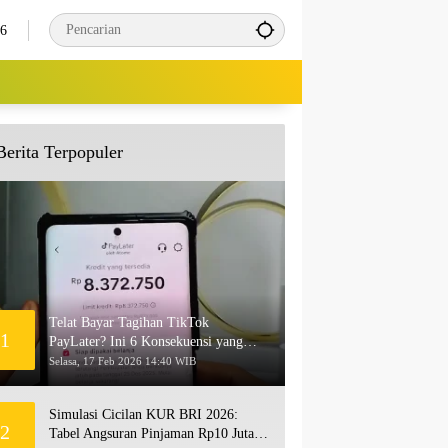
26
Berita Terpopuler
Telat Bayar Tagihan TikTok
1
PayLater? Ini 6 Konsekuensi yang
Akan Terjadi
Selasa, 17 Feb 2026 14:40 WIB
Simulasi Cicilan KUR BRI 2026:
2
Tabel Angsuran Pinjaman Rp10 Juta