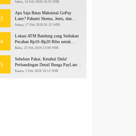
hingga Rp500 Juta
Sabtu, 14 Feb 2026 16:55 WIB
Apa Saja Batas Maksimal GoPay
3
Later? Pahami Skema, Jenis, dan
Langkah Upgrade Limit
Selasa, 17 Feb 2026 01:25 WIB
Lokasi ATM Bandung yang Sediakan
4
Pecahan Rp10–Rp20 Ribu untuk
Persiapan THR 2026!
Rabu, 25 Feb 2026 13:00 WIB
Sebelum Pakai, Ketahui Dulu!
5
Perbandingan Detail Bunga PayLater
Kredivo, SPayLater, dan SPinjam
Kamis, 5 Feb 2026 16:12 WIB
2026