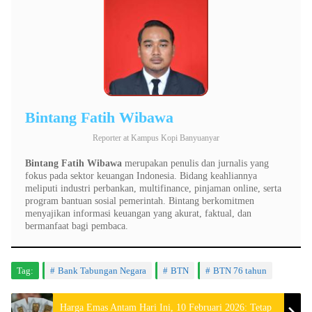
Bintang Fatih Wibawa
Reporter
at
Kampus Kopi Banyuanyar
Bintang Fatih Wibawa
merupakan penulis dan jurnalis yang
fokus pada sektor keuangan Indonesia. Bidang keahliannya
meliputi industri perbankan, multifinance, pinjaman online, serta
program bantuan sosial pemerintah. Bintang berkomitmen
menyajikan informasi keuangan yang akurat, faktual, dan
bermanfaat bagi pembaca.
Tag:
Bank Tabungan Negara
BTN
BTN 76 tahun
Harga Emas Antam Hari Ini, 10 Februari 2026: Tetap