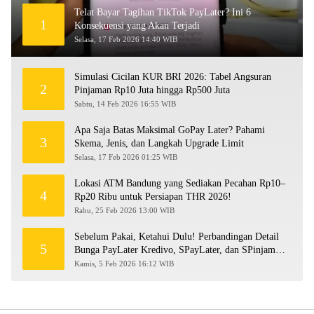
Telat Bayar Tagihan TikTok PayLater? Ini 6
1
Konsekuensi yang Akan Terjadi
Selasa, 17 Feb 2026 14:40 WIB
Simulasi Cicilan KUR BRI 2026: Tabel Angsuran
2
Pinjaman Rp10 Juta hingga Rp500 Juta
Sabtu, 14 Feb 2026 16:55 WIB
Apa Saja Batas Maksimal GoPay Later? Pahami
3
Skema, Jenis, dan Langkah Upgrade Limit
Selasa, 17 Feb 2026 01:25 WIB
Lokasi ATM Bandung yang Sediakan Pecahan Rp10–
4
Rp20 Ribu untuk Persiapan THR 2026!
Rabu, 25 Feb 2026 13:00 WIB
Sebelum Pakai, Ketahui Dulu! Perbandingan Detail
5
Bunga PayLater Kredivo, SPayLater, dan SPinjam
2026
Kamis, 5 Feb 2026 16:12 WIB