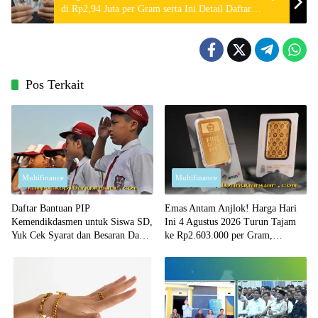
di Rp2,94 Juta per Gram serta Ini Detail Daftar
Harganya
Pos Terkait
Multifinance
Multifinance
Daftar Bantuan PIP
Emas Antam Anjlok! Harga Hari
Kemendikdasmen untuk Siswa SD,
Ini 4 Agustus 2026 Turun Tajam
Yuk Cek Syarat dan Besaran Dana
ke Rp2.603.000 per Gram,
yang Diterima!
Peluang Beli Emas Murah?