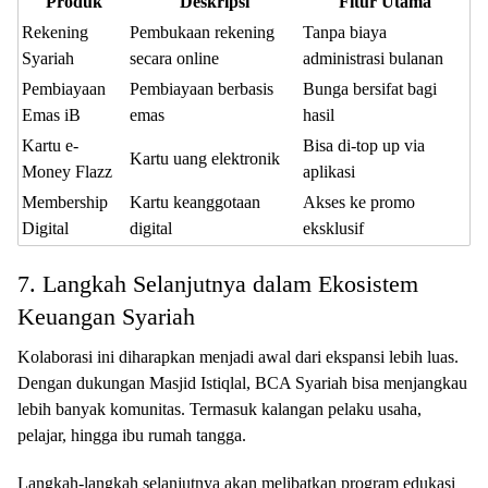
Produk
Deskripsi
Fitur Utama
Rekening
Pembukaan rekening
Tanpa biaya
Syariah
secara online
administrasi bulanan
Pembiayaan
Pembiayaan berbasis
Bunga bersifat bagi
Emas iB
emas
hasil
Kartu e-
Bisa di-top up via
Kartu uang elektronik
Money Flazz
aplikasi
Membership
Kartu keanggotaan
Akses ke promo
Digital
digital
eksklusif
7. Langkah Selanjutnya dalam Ekosistem
Keuangan Syariah
Kolaborasi ini diharapkan menjadi awal dari ekspansi lebih luas.
Dengan dukungan Masjid Istiqlal, BCA Syariah bisa menjangkau
lebih banyak komunitas. Termasuk kalangan pelaku usaha,
pelajar, hingga ibu rumah tangga.
Langkah-langkah selanjutnya akan melibatkan program edukasi