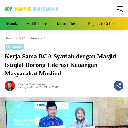
Langsung
ke
konten
Beranda
Multifinance
Bantuan Sosial
Pinjaman Online
Pe
Beranda
Multifinance
Multifinance
Kerja Sama BCA Syariah dengan Masjid
Istiqlal Dorong Literasi Keuangan
Masyarakat Muslim!
Ryando Putra Jameni
Sabtu, 7 Mar 2026 19:50 WIB