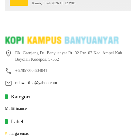
2026
Kamis, 5 Feb 2026 16:12 WIB
Dk. Grenjeng Ds. Banyuanyar Rt. 02 Rw. 02 Kec. Ampel Kab.
Boyolali Kodepos. 57352
+62857283604041
miawartina@yahoo.com
Kategori
Multifinance
Label
harga emas