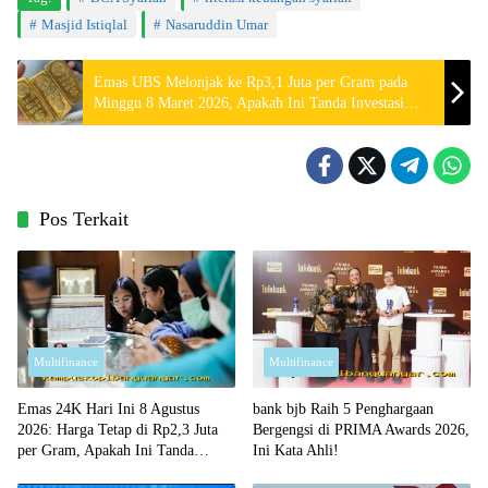
Masjid Istiqlal
Nasaruddin Umar
Emas UBS Melonjak ke Rp3,1 Juta per Gram pada
Minggu 8 Maret 2026, Apakah Ini Tanda Investasi
Terbaik?
Pos Terkait
Multifinance
Multifinance
Emas 24K Hari Ini 8 Agustus
bank bjb Raih 5 Penghargaan
2026: Harga Tetap di Rp2,3 Juta
Bergengsi di PRIMA Awards 2026,
per Gram, Apakah Ini Tanda
Ini Kata Ahli!
Waktu yang Tepat untuk Membeli?