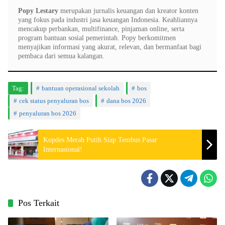
Popy Lestary
merupakan jurnalis keuangan dan kreator konten
yang fokus pada industri jasa keuangan Indonesia. Keahliannya
mencakup perbankan, multifinance, pinjaman online, serta
program bantuan sosial pemerintah. Popy berkomitmen
menyajikan informasi yang akurat, relevan, dan bermanfaat bagi
pembaca dari semua kalangan.
Tag:
bantuan operasional sekolah
bos
cek status penyaluran bos
dana bos 2026
penyaluran bos 2026
Kopdes Merah Putih Siap Tembus Pasar
Internasional!
Pos Terkait