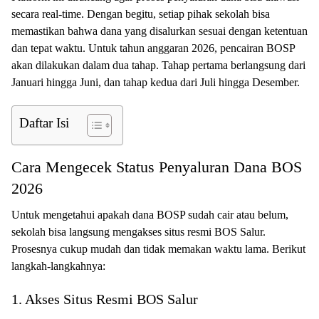
secara real-time. Dengan begitu, setiap pihak sekolah bisa
memastikan bahwa dana yang disalurkan sesuai dengan ketentuan
dan tepat waktu. Untuk tahun anggaran 2026, pencairan BOSP
akan dilakukan dalam dua tahap. Tahap pertama berlangsung dari
Januari hingga Juni, dan tahap kedua dari Juli hingga Desember.
Daftar Isi
Cara Mengecek Status Penyaluran Dana BOS
2026
Untuk mengetahui apakah dana BOSP sudah cair atau belum,
sekolah bisa langsung mengakses situs resmi BOS Salur.
Prosesnya cukup mudah dan tidak memakan waktu lama. Berikut
langkah-langkahnya:
1. Akses Situs Resmi BOS Salur