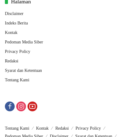
Halaman
Disclaimer
Indeks Berita
Kontak
Pedoman Media Siber
Privacy Policy
Redaksi
Syarat dan Ketentuan
Tentang Kami
Tentang Kami
Kontak
Redaksi
Privacy Policy
Pedoman Media Siber
Disclaimer
Syarat dan Ketentuan