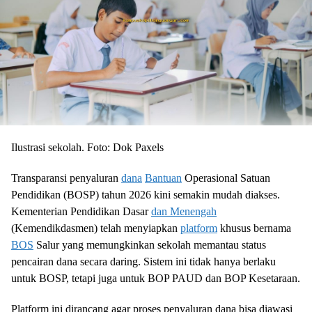
Ilustrasi sekolah. Foto: Dok Paxels
Transparansi penyaluran
dana
Bantuan
Operasional Satuan
Pendidikan (BOSP) tahun 2026 kini semakin mudah diakses.
Kementerian Pendidikan Dasar
dan Menengah
(Kemendikdasmen) telah menyiapkan
platform
khusus bernama
BOS
Salur yang memungkinkan sekolah memantau status
pencairan dana secara daring. Sistem ini tidak hanya berlaku
untuk BOSP, tetapi juga untuk BOP PAUD dan BOP Kesetaraan.
Platform ini dirancang agar proses penyaluran dana bisa diawasi