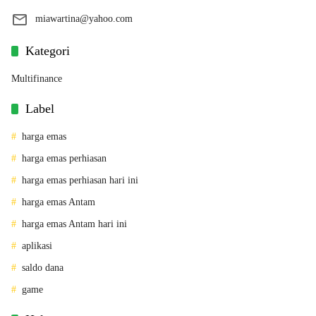
miawartina@yahoo.com
Kategori
Multifinance
Label
harga emas
harga emas perhiasan
harga emas perhiasan hari ini
harga emas Antam
harga emas Antam hari ini
aplikasi
saldo dana
game