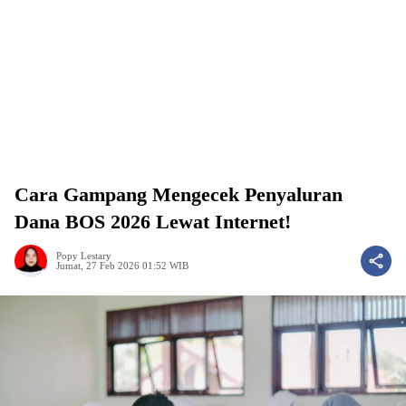
Cara Gampang Mengecek Penyaluran
Dana BOS 2026 Lewat Internet!
Popy Lestary
Jumat, 27 Feb 2026 01:52 WIB