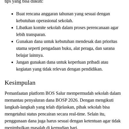
tips yang bisa diikuti:
Buat rencana anggaran tahunan yang sesuai dengan
kebutuhan operasional sekolah.
Libatkan komite sekolah dalam proses perencanaan agar
lebih transparan.
Gunakan dana untuk kebutuhan mendesak dan prioritas
utama seperti pengadaan buku, alat peraga, dan sarana
belajar lainnya.
Jangan gunakan dana untuk keperluan pribadi atau
kegiatan yang tidak relevan dengan pendidikan.
Kesimpulan
Pemanfaatan platform BOS Salur mempermudah sekolah dalam
memantau penyaluran dana BOSP 2026. Dengan mengikuti
langkah-langkah yang telah dijelaskan, pihak sekolah bisa
mengetahui status pencairan secara real-time. Selain itu,
penggunaan dana juga harus sesuai dengan ketentuan agar tidak
menimbulkan masalah di kemudian hari.