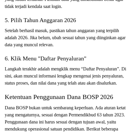
tidak terjadi kendala saat login.
5. Pilih Tahun Anggaran 2026
Setelah berhasil masuk, pastikan tahun anggaran yang terpilih
adalah 2026. Jika belum, ubah sesuai tahun yang diinginkan agar
data yang muncul relevan.
6. Klik Menu "Daftar Penyaluran"
Langkah terakhir adalah mengklik menu “Daftar Penyaluran”. Di
sini, akan muncul informasi lengkap mengenai jenis penyaluran,
status proses, dan nilai dana yang telah atau akan disalurkan.
Ketentuan Penggunaan Dana BOSP 2026
Dana BOSP bukan untuk sembarang keperluan. Ada aturan ketat
yang mengaturnya, sesuai dengan Permendikbud 63 tahun 2023.
Penggunaan dana ini harus sesuai dengan tujuan awal, yaitu
mendukung operasional satuan pendidikan. Berikut beberapa