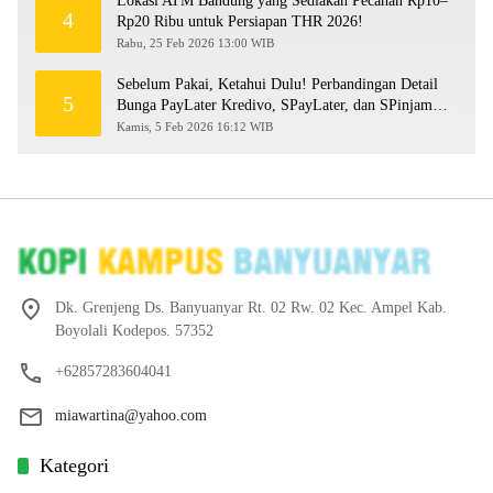
Lokasi ATM Bandung yang Sediakan Pecahan Rp10–
4
Rp20 Ribu untuk Persiapan THR 2026!
Rabu, 25 Feb 2026 13:00 WIB
Sebelum Pakai, Ketahui Dulu! Perbandingan Detail
5
Bunga PayLater Kredivo, SPayLater, dan SPinjam
2026
Kamis, 5 Feb 2026 16:12 WIB
Dk. Grenjeng Ds. Banyuanyar Rt. 02 Rw. 02 Kec. Ampel Kab.
Boyolali Kodepos. 57352
+62857283604041
miawartina@yahoo.com
Kategori