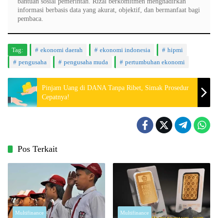
bantuan sosial pemerintah. Rizal berkomitmen menghadirkan
informasi berbasis data yang akurat, objektif, dan bermanfaat bagi
pembaca.
Tag:
ekonomi daerah
ekonomi indonesia
hipmi
pengusaha
pengusaha muda
pertumbuhan ekonomi
Pinjam Uang di DANA Tanpa Ribet, Simak Prosedur
Cepatnya!
Pos Terkait
Multifinance
Multifinance