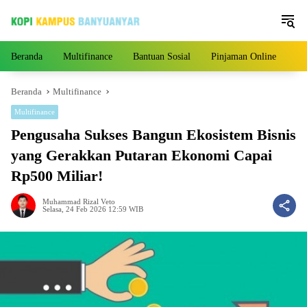
Langsung
ke
konten
Beranda
Multifinance
Bantuan Sosial
Pinjaman Online
Pe
Beranda
Multifinance
Multifinance
Pengusaha Sukses Bangun Ekosistem Bisnis
yang Gerakkan Putaran Ekonomi Capai
Rp500 Miliar!
Muhammad Rizal Veto
Selasa, 24 Feb 2026 12:59 WIB