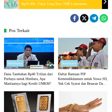
Rp20.000, Tukar Uang Baru THR Lebaranmu
Sekarang!
Pos Terkait
Multifinance
Multifinance
Dana Tambahan Rp40 Triliun dari
Daftar Bantuan PIP
Purbaya untuk Himbara, Apa
Kemendikdasmen untuk Siswa SD,
Manfaatnya bagi Kredit UMKM?
Yuk Cek Syarat dan Besaran Dana
yang Diterima!