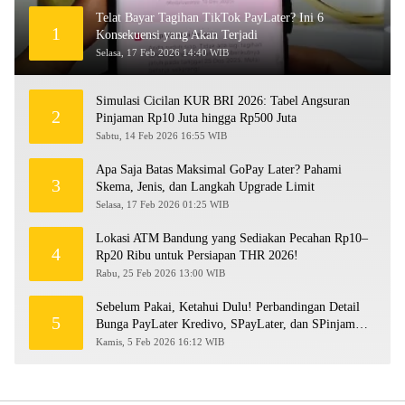
Telat Bayar Tagihan TikTok PayLater? Ini 6
1
Konsekuensi yang Akan Terjadi
Selasa, 17 Feb 2026 14:40 WIB
Simulasi Cicilan KUR BRI 2026: Tabel Angsuran
2
Pinjaman Rp10 Juta hingga Rp500 Juta
Sabtu, 14 Feb 2026 16:55 WIB
Apa Saja Batas Maksimal GoPay Later? Pahami
3
Skema, Jenis, dan Langkah Upgrade Limit
Selasa, 17 Feb 2026 01:25 WIB
Lokasi ATM Bandung yang Sediakan Pecahan Rp10–
4
Rp20 Ribu untuk Persiapan THR 2026!
Rabu, 25 Feb 2026 13:00 WIB
Sebelum Pakai, Ketahui Dulu! Perbandingan Detail
5
Bunga PayLater Kredivo, SPayLater, dan SPinjam
2026
Kamis, 5 Feb 2026 16:12 WIB