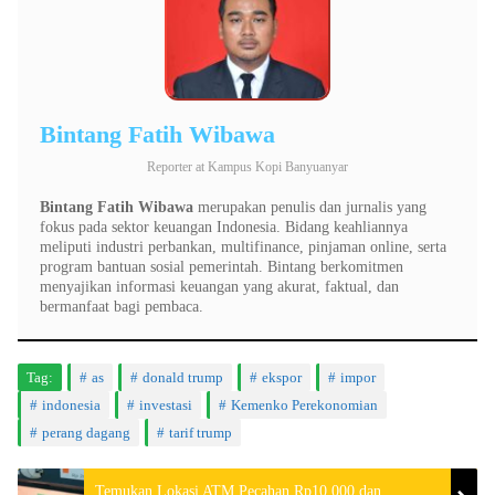
Bintang Fatih Wibawa
Reporter
at
Kampus Kopi Banyuanyar
Bintang Fatih Wibawa
merupakan penulis dan jurnalis yang
fokus pada sektor keuangan Indonesia. Bidang keahliannya
meliputi industri perbankan, multifinance, pinjaman online, serta
program bantuan sosial pemerintah. Bintang berkomitmen
menyajikan informasi keuangan yang akurat, faktual, dan
bermanfaat bagi pembaca.
Tag:
as
donald trump
ekspor
impor
indonesia
investasi
Kemenko Perekonomian
perang dagang
tarif trump
Temukan Lokasi ATM Pecahan Rp10.000 dan