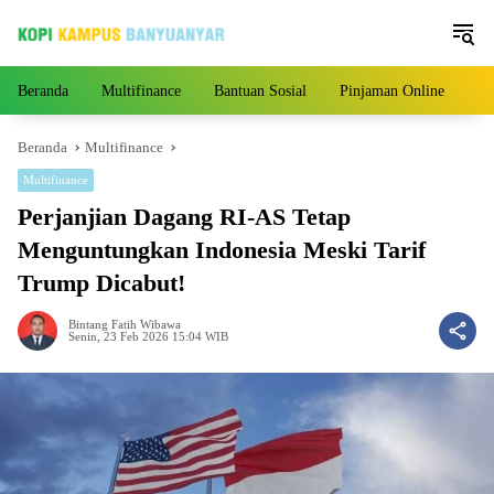
Langsung
ke
konten
Beranda
Multifinance
Bantuan Sosial
Pinjaman Online
Pe
Beranda
Multifinance
Multifinance
Perjanjian Dagang RI-AS Tetap
Menguntungkan Indonesia Meski Tarif
Trump Dicabut!
Bintang Fatih Wibawa
Senin, 23 Feb 2026 15:04 WIB