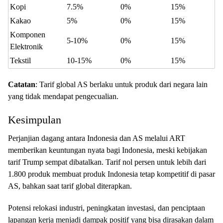
Kopi
7.5%
0%
15%
Kakao
5%
0%
15%
Komponen
5-10%
0%
15%
Elektronik
Tekstil
10-15%
0%
15%
Catatan
: Tarif global AS berlaku untuk produk dari negara lain
yang tidak mendapat pengecualian.
Kesimpulan
Perjanjian dagang antara Indonesia dan AS melalui ART
memberikan keuntungan nyata bagi Indonesia, meski kebijakan
tarif Trump sempat dibatalkan. Tarif nol persen untuk lebih dari
1.800 produk membuat produk Indonesia tetap kompetitif di pasar
AS, bahkan saat tarif global diterapkan.
Potensi relokasi industri, peningkatan investasi, dan penciptaan
lapangan kerja menjadi dampak positif yang bisa dirasakan dalam