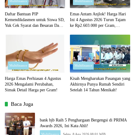
Multifinance
Multifinance
Daftar Bantuan PIP
Emas Antam Anjlok! Harga Hari
Kemendikdasmen untuk Siswa SD,
Ini 4 Agustus 2026 Turun Tajam
Yuk Cek Syarat dan Besaran Dana
ke Rp2.603.000 per Gram,
yang Diterima!
Peluang Beli Emas Murah?
Multifinance
Multifinance
Harga Emas Perhiasan 4 Agustus
Kisah Mengharukan Pasangan yang
2026 Mengalami Perubahan,
Akhirnya Punya Rumah Sendiri
Simak Detail Harga per Gram!
Setelah 14 Tahun Menikah!
Baca Juga
bank bjb Raih 5 Penghargaan Bergengsi di PRIMA
Awards 2026, Ini Kata Ahli!
Multifinance
Sabtu, 8 Agu 2026 08:01 WIB