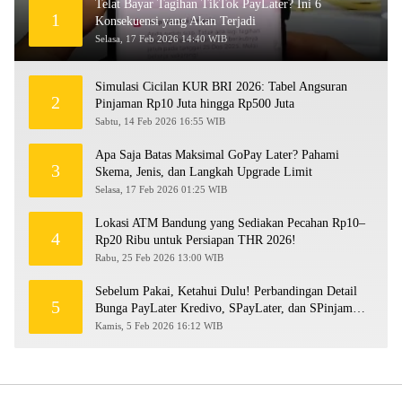
Telat Bayar Tagihan TikTok PayLater? Ini 6
1
Konsekuensi yang Akan Terjadi
Selasa, 17 Feb 2026 14:40 WIB
Simulasi Cicilan KUR BRI 2026: Tabel Angsuran
2
Pinjaman Rp10 Juta hingga Rp500 Juta
Sabtu, 14 Feb 2026 16:55 WIB
Apa Saja Batas Maksimal GoPay Later? Pahami
3
Skema, Jenis, dan Langkah Upgrade Limit
Selasa, 17 Feb 2026 01:25 WIB
Lokasi ATM Bandung yang Sediakan Pecahan Rp10–
4
Rp20 Ribu untuk Persiapan THR 2026!
Rabu, 25 Feb 2026 13:00 WIB
Sebelum Pakai, Ketahui Dulu! Perbandingan Detail
5
Bunga PayLater Kredivo, SPayLater, dan SPinjam
2026
Kamis, 5 Feb 2026 16:12 WIB