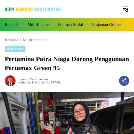
Langsung
ke
konten
Beranda
Multifinance
Bantuan Sosial
Pinjaman Online
Pe
Beranda
Multifinance
Multifinance
Pertamina Patra Niaga Dorong Penggunaan
Pertamax Green 95
Ryando Putra Jameni
Rabu, 25 Feb 2026 22:19 WIB