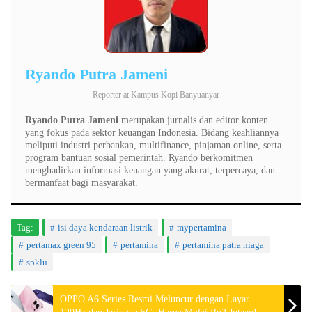
Ryando Putra Jameni
Reporter
at
Kampus Kopi Banyuanyar
Ryando Putra Jameni
merupakan jurnalis dan editor konten
yang fokus pada sektor keuangan Indonesia. Bidang keahliannya
meliputi industri perbankan, multifinance, pinjaman online, serta
program bantuan sosial pemerintah. Ryando berkomitmen
menghadirkan informasi keuangan yang akurat, terpercaya, dan
bermanfaat bagi masyarakat.
Tag:
isi daya kendaraan listrik
mypertamina
pertamax green 95
pertamina
pertamina patra niaga
spklu
OPPO A6 Series Resmi Meluncur dengan Layar