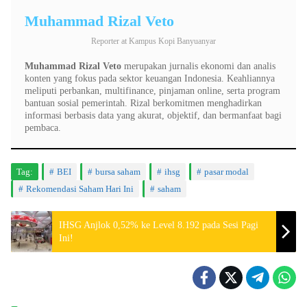
Muhammad Rizal Veto
Reporter
at
Kampus Kopi Banyuanyar
Muhammad Rizal Veto
merupakan jurnalis ekonomi dan analis
konten yang fokus pada sektor keuangan Indonesia. Keahliannya
meliputi perbankan, multifinance, pinjaman online, serta program
bantuan sosial pemerintah. Rizal berkomitmen menghadirkan
informasi berbasis data yang akurat, objektif, dan bermanfaat bagi
pembaca.
Tag:
BEI
bursa saham
ihsg
pasar modal
Rekomendasi Saham Hari Ini
saham
IHSG Anjlok 0,52% ke Level 8.192 pada Sesi Pagi
Ini!