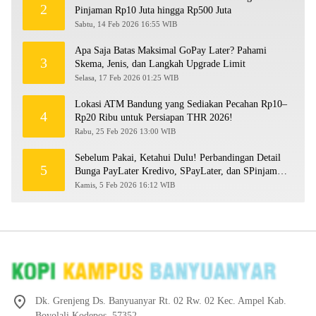
2
Pinjaman Rp10 Juta hingga Rp500 Juta
Sabtu, 14 Feb 2026 16:55 WIB
Apa Saja Batas Maksimal GoPay Later? Pahami
3
Skema, Jenis, dan Langkah Upgrade Limit
Selasa, 17 Feb 2026 01:25 WIB
Lokasi ATM Bandung yang Sediakan Pecahan Rp10–
4
Rp20 Ribu untuk Persiapan THR 2026!
Rabu, 25 Feb 2026 13:00 WIB
Sebelum Pakai, Ketahui Dulu! Perbandingan Detail
5
Bunga PayLater Kredivo, SPayLater, dan SPinjam
2026
Kamis, 5 Feb 2026 16:12 WIB
Dk. Grenjeng Ds. Banyuanyar Rt. 02 Rw. 02 Kec. Ampel Kab.
Boyolali Kodepos. 57352