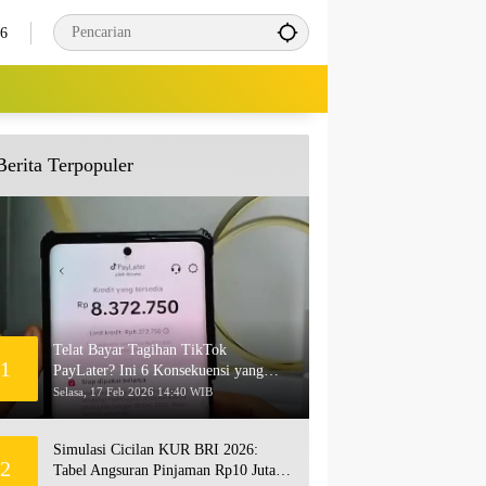
26
Berita Terpopuler
Telat Bayar Tagihan TikTok
1
PayLater? Ini 6 Konsekuensi yang
Akan Terjadi
Selasa, 17 Feb 2026 14:40 WIB
Simulasi Cicilan KUR BRI 2026:
2
Tabel Angsuran Pinjaman Rp10 Juta