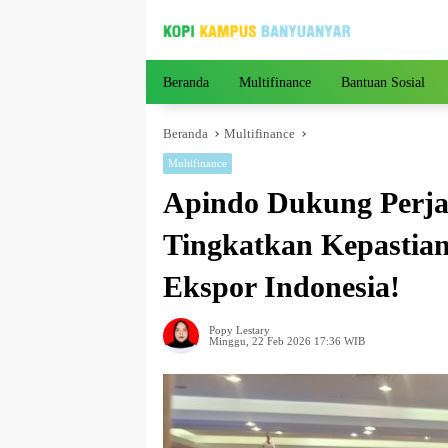
Langsung
ke
konten
Beranda
Multifinance
Bantuan Sosial
Beranda
Multifinance
Multifinance
Apindo Dukung Perja
Tingkatkan Kepastian
Ekspor Indonesia!
Popy Lestary
Minggu, 22 Feb 2026 17:36 WIB