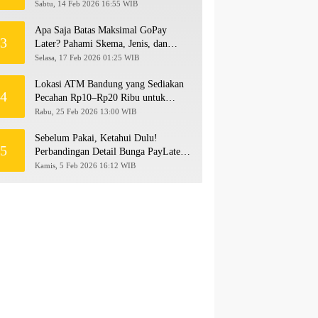
hingga Rp500 Juta
Sabtu, 14 Feb 2026 16:55 WIB
Apa Saja Batas Maksimal GoPay
3
Later? Pahami Skema, Jenis, dan
Langkah Upgrade Limit
Selasa, 17 Feb 2026 01:25 WIB
Lokasi ATM Bandung yang Sediakan
4
Pecahan Rp10–Rp20 Ribu untuk
Persiapan THR 2026!
Rabu, 25 Feb 2026 13:00 WIB
Sebelum Pakai, Ketahui Dulu!
5
Perbandingan Detail Bunga PayLater
Kredivo, SPayLater, dan SPinjam
Kamis, 5 Feb 2026 16:12 WIB
2026