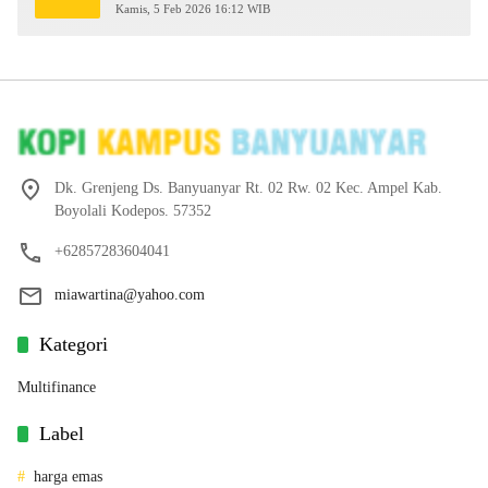
2026
Kamis, 5 Feb 2026 16:12 WIB
Dk. Grenjeng Ds. Banyuanyar Rt. 02 Rw. 02 Kec. Ampel Kab.
Boyolali Kodepos. 57352
+62857283604041
miawartina@yahoo.com
Kategori
Multifinance
Label
harga emas