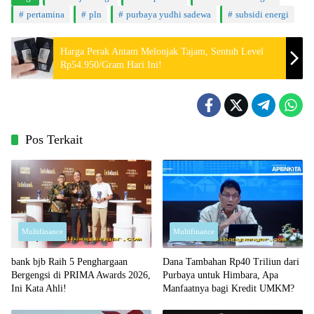
pertamina
pln
purbaya yudhi sadewa
subsidi energi
Harga Perak Antam Melonjak Tajam, Sentuh Level
Rp54.950/Gram Hari Ini!
Pos Terkait
Multifinance
Multifinance
bank bjb Raih 5 Penghargaan
Dana Tambahan Rp40 Triliun dari
Bergengsi di PRIMA Awards 2026,
Purbaya untuk Himbara, Apa
Ini Kata Ahli!
Manfaatnya bagi Kredit UMKM?