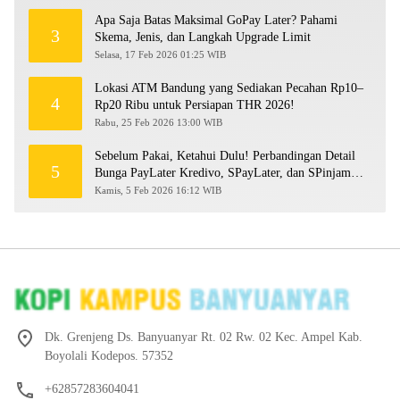
Apa Saja Batas Maksimal GoPay Later? Pahami
3
Skema, Jenis, dan Langkah Upgrade Limit
Selasa, 17 Feb 2026 01:25 WIB
Lokasi ATM Bandung yang Sediakan Pecahan Rp10–
4
Rp20 Ribu untuk Persiapan THR 2026!
Rabu, 25 Feb 2026 13:00 WIB
Sebelum Pakai, Ketahui Dulu! Perbandingan Detail
5
Bunga PayLater Kredivo, SPayLater, dan SPinjam
2026
Kamis, 5 Feb 2026 16:12 WIB
Dk. Grenjeng Ds. Banyuanyar Rt. 02 Rw. 02 Kec. Ampel Kab.
Boyolali Kodepos. 57352
+62857283604041