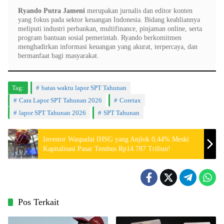
Ryando Putra Jameni
merupakan jurnalis dan editor konten
yang fokus pada sektor keuangan Indonesia. Bidang keahliannya
meliputi industri perbankan, multifinance, pinjaman online, serta
program bantuan sosial pemerintah. Ryando berkomitmen
menghadirkan informasi keuangan yang akurat, terpercaya, dan
bermanfaat bagi masyarakat.
Tag:
batas waktu lapor SPT Tahunan
Cara Lapor SPT Tahunan 2026
Coretax
lapor SPT Tahunan 2026
SPT Tahunan
Investor Waspadai IHSG yang Anjlok 0,44% Meski
Kapitalisasi Pasar Tembus Rp14.787 Triliun!
Pos Terkait