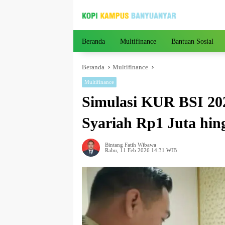
Langsung
ke
konten
Beranda
Multifinance
Bantuan Sosial
Beranda
Multifinance
Multifinance
Simulasi KUR BSI 20
Syariah Rp1 Juta hin
Bintang Fatih Wibawa
Rabu, 11 Feb 2026 14:31 WIB