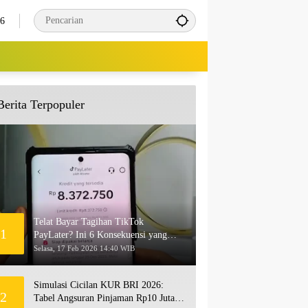
26
Berita Terpopuler
Telat Bayar Tagihan TikTok
1
PayLater? Ini 6 Konsekuensi yang
Akan Terjadi
Selasa, 17 Feb 2026 14:40 WIB
Simulasi Cicilan KUR BRI 2026:
2
Tabel Angsuran Pinjaman Rp10 Juta