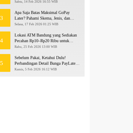
hingga Rp500 Juta
Sabtu, 14 Feb 2026 16:55 WIB
Apa Saja Batas Maksimal GoPay
3
Later? Pahami Skema, Jenis, dan
Langkah Upgrade Limit
Selasa, 17 Feb 2026 01:25 WIB
Lokasi ATM Bandung yang Sediakan
4
Pecahan Rp10–Rp20 Ribu untuk
Persiapan THR 2026!
Rabu, 25 Feb 2026 13:00 WIB
Sebelum Pakai, Ketahui Dulu!
5
Perbandingan Detail Bunga PayLater
Kredivo, SPayLater, dan SPinjam
Kamis, 5 Feb 2026 16:12 WIB
2026