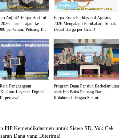
ance
Multifinance
am Anjlok! Harga Hari Ini
Harga Emas Perhiasan 4 Agustus
s 2026 Turun Tajam ke
2026 Mengalami Perubahan, Simak
000 per Gram, Peluang Beli
Detail Harga per Gram!
rah?
ance
Multifinance
 Raih Penghargaan
Program Dana Pensiun Berkelanjutan
 Kualitas Layanan Digital
bank bjb Buka Peluang Baru
Terpercaya!
Kolaborasi dengan Sektor
Pendidikan!
an PIP Kemendikdasmen untuk Siswa SD, Yuk Cek
esaran Dana yang Diterima!