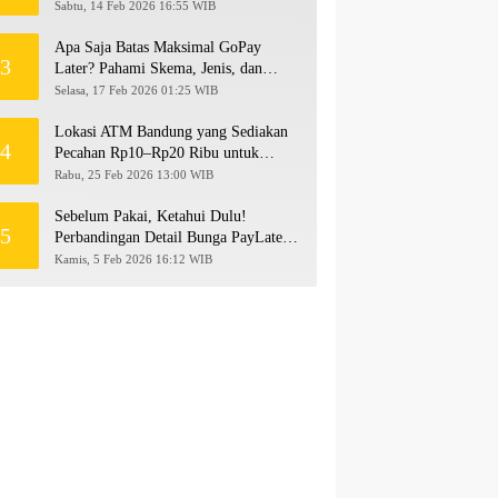
hingga Rp500 Juta
Sabtu, 14 Feb 2026 16:55 WIB
Apa Saja Batas Maksimal GoPay
3
Later? Pahami Skema, Jenis, dan
Langkah Upgrade Limit
Selasa, 17 Feb 2026 01:25 WIB
Lokasi ATM Bandung yang Sediakan
4
Pecahan Rp10–Rp20 Ribu untuk
Persiapan THR 2026!
Rabu, 25 Feb 2026 13:00 WIB
Sebelum Pakai, Ketahui Dulu!
5
Perbandingan Detail Bunga PayLater
Kredivo, SPayLater, dan SPinjam
Kamis, 5 Feb 2026 16:12 WIB
2026