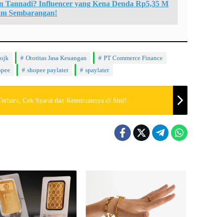
in Tannadi? Influencer yang Kena Denda Rp5,35 M
am Sembarangan!
ojk
Otoritas Jasa Keuangan
PT Commerce Finance
opee
shopee paylater
spaylater
rbaru, Cek Syarat dan Ketentuannya di Sini!