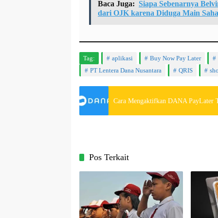
Baca Juga:
Siapa Sebenarnya Belv
dari OJK karena Diduga Main Sah
Tag:
aplikasi
Buy Now Pay Later
PT Lentera Dana Nusantara
QRIS
sh
Cara Mengaktifkan DANA PayLater Te
Pos Terkait