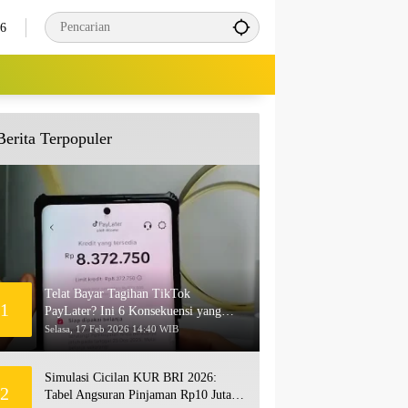
26
Berita Terpopuler
Telat Bayar Tagihan TikTok
1
PayLater? Ini 6 Konsekuensi yang
Akan Terjadi
Selasa, 17 Feb 2026 14:40 WIB
Simulasi Cicilan KUR BRI 2026:
2
Tabel Angsuran Pinjaman Rp10 Juta