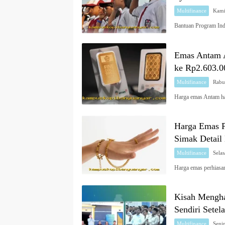
Multifinance
Bantuan Program Ind
Emas Antam A
ke Rp2.603.0
Multifinance
Harga emas Antam ha
Harga Emas P
Simak Detail
Multifinance
Harga emas perhiasan
Kisah Mengh
Sendiri Sete
Multifinance