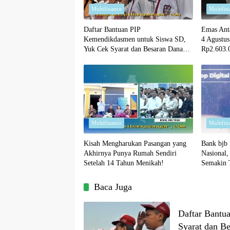
Multifinance
Multifin
Daftar Bantuan PIP
Emas Ant
Kemendikdasmen untuk Siswa SD,
4 Agustu
Yuk Cek Syarat dan Besaran Dana
Rp2.603.
yang Diterima!
Emas Mu
Multifinance
Multifin
Kisah Mengharukan Pasangan yang
Bank bjb
Akhirnya Punya Rumah Sendiri
Nasional,
Setelah 14 Tahun Menikah!
Semakin 
Baca Juga
Daftar Bantu
Syarat dan B