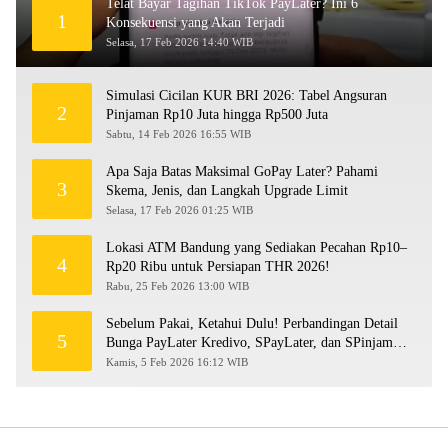
Telat Bayar Tagihan TikTok PayLater? Ini 6
1
Konsekuensi yang Akan Terjadi
Selasa, 17 Feb 2026 14:40 WIB
Simulasi Cicilan KUR BRI 2026: Tabel Angsuran
2
Pinjaman Rp10 Juta hingga Rp500 Juta
Sabtu, 14 Feb 2026 16:55 WIB
Apa Saja Batas Maksimal GoPay Later? Pahami
3
Skema, Jenis, dan Langkah Upgrade Limit
Selasa, 17 Feb 2026 01:25 WIB
Lokasi ATM Bandung yang Sediakan Pecahan Rp10–
4
Rp20 Ribu untuk Persiapan THR 2026!
Rabu, 25 Feb 2026 13:00 WIB
Sebelum Pakai, Ketahui Dulu! Perbandingan Detail
5
Bunga PayLater Kredivo, SPayLater, dan SPinjam
2026
Kamis, 5 Feb 2026 16:12 WIB