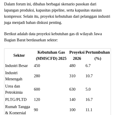
Dalam forum ini, dibahas berbagai skenario pasokan dari
lapangan produksi, kapasitas pipeline, serta kapasitas stasiun
kompresor. Selain itu, proyeksi kebutuhan dari pelanggan industri
juga menjadi bahan diskusi penting.
Berikut adalah data proyeksi kebutuhan gas di wilayah Jawa
Bagian Barat berdasarkan sektor:
Kebutuhan Gas
Proyeksi
Pertumbuhan
Sektor
(MMSCFD) 2025
2026
(%)
Industri Besar
450
480
6.7
Industri
280
310
10.7
Menengah
Urea dan
600
630
5.0
Petrokimia
PLTG/PLTD
120
140
16.7
Rumah Tangga
90
100
11.1
& Komersial