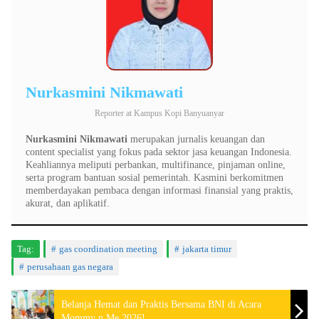
Nurkasmini Nikmawati
Reporter
at
Kampus Kopi Banyuanyar
Nurkasmini Nikmawati
merupakan jurnalis keuangan dan
content specialist yang fokus pada sektor jasa keuangan Indonesia.
Keahliannya meliputi perbankan, multifinance, pinjaman online,
serta program bantuan sosial pemerintah. Kasmini berkomitmen
memberdayakan pembaca dengan informasi finansial yang praktis,
akurat, dan aplikatif.
Tag:
gas coordination meeting
jakarta timur
perusahaan gas negara
Belanja Hemat dan Praktis Bersama BNI di Acara
Mommy n Me 2026!