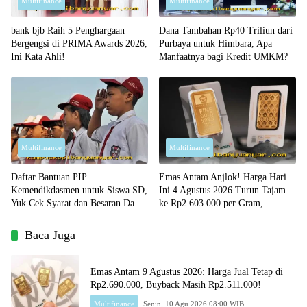
Multifinance
Multifinance
bank bjb Raih 5 Penghargaan
Dana Tambahan Rp40 Triliun dari
Bergengsi di PRIMA Awards 2026,
Purbaya untuk Himbara, Apa
Ini Kata Ahli!
Manfaatnya bagi Kredit UMKM?
Multifinance
Multifinance
Daftar Bantuan PIP
Emas Antam Anjlok! Harga Hari
Kemendikdasmen untuk Siswa SD,
Ini 4 Agustus 2026 Turun Tajam
Yuk Cek Syarat dan Besaran Dana
ke Rp2.603.000 per Gram,
yang Diterima!
Peluang Beli Emas Murah?
Baca Juga
Emas Antam 9 Agustus 2026: Harga Jual Tetap di
Rp2.690.000, Buyback Masih Rp2.511.000!
Multifinance
Senin, 10 Agu 2026 08:00 WIB