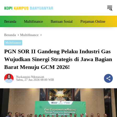
Langsung
ke
konten
Beranda
Multifinance
Bantuan Sosial
Pinjaman Online
Pe
Beranda
Multifinance
Multifinance
PGN SOR II Gandeng Pelaku Industri Gas
Wujudkan Sinergi Strategis di Jawa Bagian
Barat Menuju GCM 2026!
Nurkasmini Nikmawati
Sabtu, 27 Jun 2026 08:00 WIB