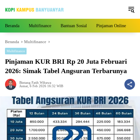
Langsung
ke
konten
Beranda
Multifinance
Bantuan Sosial
Pinjaman Online
Pe
Beranda
Multifinance
Multifinance
Pinjaman KUR BRI Rp 20 Juta Februari
2026: Simak Tabel Angsuran Terbarunya
Bintang Fatih Wibawa
Jumat, 6 Feb 2026 16:32 WIB