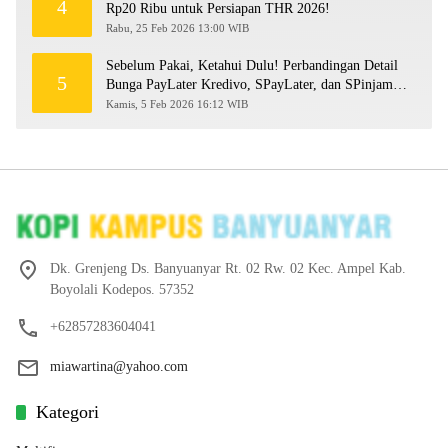
4
Rp20 Ribu untuk Persiapan THR 2026!
Rabu, 25 Feb 2026 13:00 WIB
Sebelum Pakai, Ketahui Dulu! Perbandingan Detail
5
Bunga PayLater Kredivo, SPayLater, dan SPinjam
2026
Kamis, 5 Feb 2026 16:12 WIB
Dk. Grenjeng Ds. Banyuanyar Rt. 02 Rw. 02 Kec. Ampel Kab.
Boyolali Kodepos. 57352
+62857283604041
miawartina@yahoo.com
Kategori