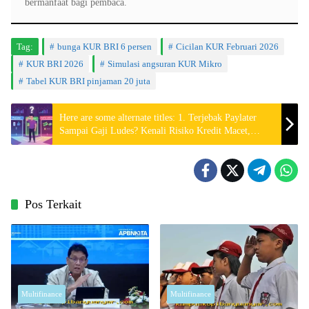
bermanfaat bagi pembaca.
Tag:
bunga KUR BRI 6 persen
Cicilan KUR Februari 2026
KUR BRI 2026
Simulasi angsuran KUR Mikro
Tabel KUR BRI pinjaman 20 juta
Here are some alternate titles: 1. Terjebak Paylater
Sampai Gaji Ludes? Kenali Risiko Kredit Macet,
Dampak SLIK OJK, dan Cara Keluar dari Jeratan
Utang 2. Gaji Numpang Lewat Gara
Pos Terkait
Multifinance
Multifinance