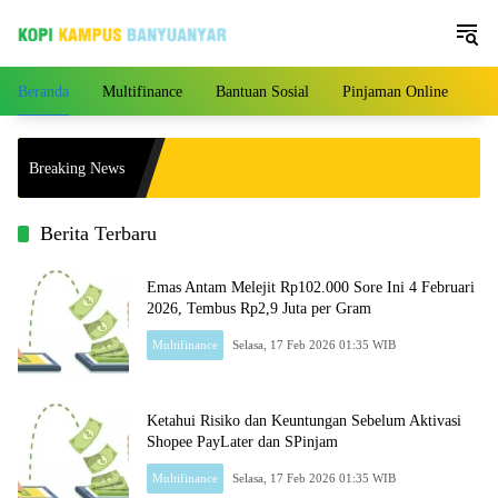
Langsung
ke
konten
Beranda
Multifinance
Bantuan Sosial
Pinjaman Online
Pe
Breaking News
Berita Terbaru
Emas Antam Melejit Rp102.000 Sore Ini 4 Februari
2026, Tembus Rp2,9 Juta per Gram
Multifinance
Selasa, 17 Feb 2026 01:35 WIB
Ketahui Risiko dan Keuntungan Sebelum Aktivasi
Shopee PayLater dan SPinjam
Multifinance
Selasa, 17 Feb 2026 01:35 WIB