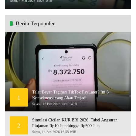
Wajib Diketahui!
Rabu, 4 Mar 2026 15:25 WIB
Berita Terpopuler
Telat Bayar Tagihan TikTok PayLater? Ini 6
1
Konsekuensi yang Akan Terjadi
Selasa, 17 Feb 2026 14:40 WIB
Simulasi Cicilan KUR BRI 2026: Tabel Angsuran
2
Pinjaman Rp10 Juta hingga Rp500 Juta
Sabtu, 14 Feb 2026 16:55 WIB