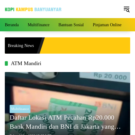
Langsung
ke
konten
Beranda
Multifinance
Bantuan Sosial
Pinjaman Online
Pe
Agustus 2026 Mengalami
Breaking News
Harga per Gram!
ATM Mandiri
Multifinance
Daftar Lokasi ATM Pecahan Rp20.000
Bank Mandiri dan BNI di Jakarta yang