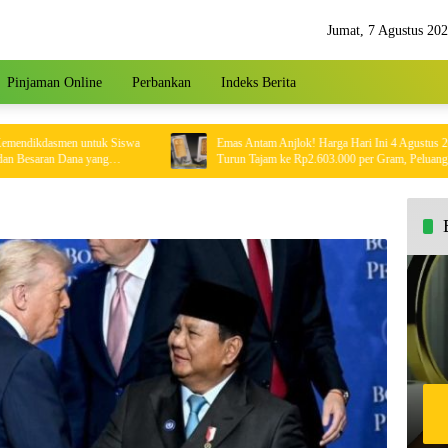
Jumat, 7 Agustus 20
Pinjaman Online
Perbankan
Indeks Berita
ikdasmen untuk Siswa
Emas Antam Anjlok! Harga Hari Ini 4 Agustus 2026
aran Dana yang
Turun Tajam ke Rp2.603.000 per Gram, Peluang Beli
Emas Murah?