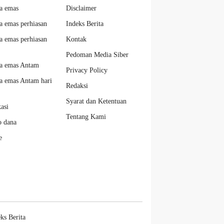
a emas
Disclaimer
a emas perhiasan
Indeks Berita
a emas perhiasan
Kontak
Pedoman Media Siber
a emas Antam
Privacy Policy
a emas Antam hari
Redaksi
Syarat dan Ketentuan
kasi
Tentang Kami
o dana
e
ks Berita