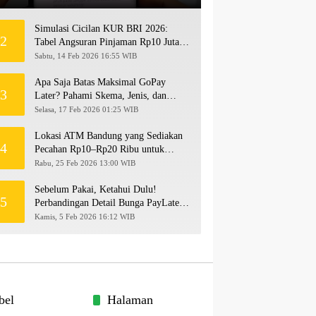
Simulasi Cicilan KUR BRI 2026:
2
Tabel Angsuran Pinjaman Rp10 Juta
hingga Rp500 Juta
Sabtu, 14 Feb 2026 16:55 WIB
Apa Saja Batas Maksimal GoPay
3
Later? Pahami Skema, Jenis, dan
Langkah Upgrade Limit
Selasa, 17 Feb 2026 01:25 WIB
Lokasi ATM Bandung yang Sediakan
4
Pecahan Rp10–Rp20 Ribu untuk
Persiapan THR 2026!
Rabu, 25 Feb 2026 13:00 WIB
Sebelum Pakai, Ketahui Dulu!
5
Perbandingan Detail Bunga PayLater
Kredivo, SPayLater, dan SPinjam
Kamis, 5 Feb 2026 16:12 WIB
2026
bel
Halaman