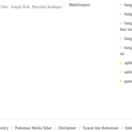
Multifinance
harg
2 Kec. Ampel Kab. Boyolali Kodepos.
harg
harg
hari ini
harg
harg
ini
apli
sald
gam
olicy
Pedoman Media Siber
Disclaimer
Syarat dan Ketentuan
Inde