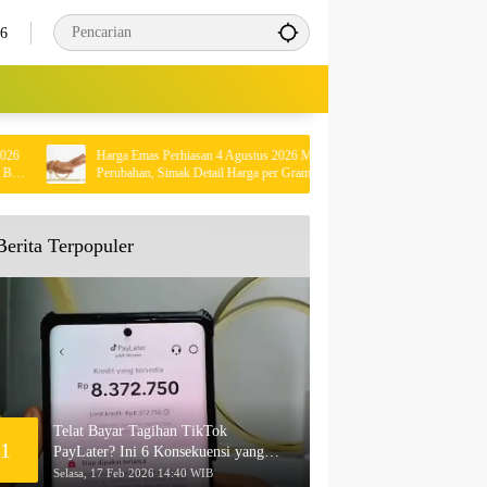
26
Harga Emas Perhiasan 4 Agustus 2026 Mengalami
Kisah Menghar
Perubahan, Simak Detail Harga per Gram!
Rumah Sendiri 
Berita Terpopuler
Telat Bayar Tagihan TikTok
1
PayLater? Ini 6 Konsekuensi yang
Akan Terjadi
Selasa, 17 Feb 2026 14:40 WIB