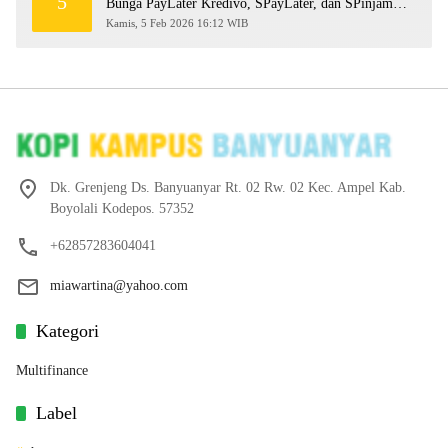
5
Bunga PayLater Kredivo, SPayLater, dan SPinjam
2026
Kamis, 5 Feb 2026 16:12 WIB
Dk. Grenjeng Ds. Banyuanyar Rt. 02 Rw. 02 Kec. Ampel Kab.
Boyolali Kodepos. 57352
+62857283604041
miawartina@yahoo.com
Kategori
Multifinance
Label