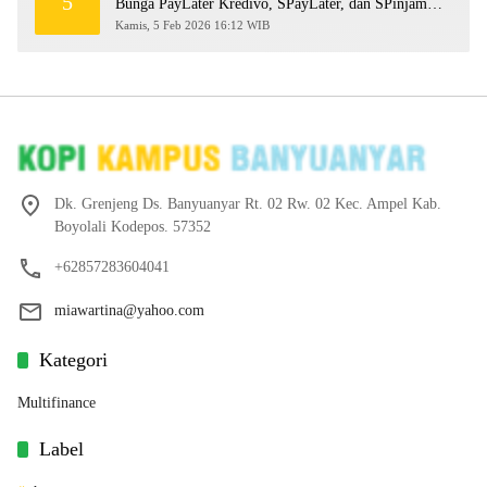
5
Bunga PayLater Kredivo, SPayLater, dan SPinjam
2026
Kamis, 5 Feb 2026 16:12 WIB
Dk. Grenjeng Ds. Banyuanyar Rt. 02 Rw. 02 Kec. Ampel Kab.
Boyolali Kodepos. 57352
+62857283604041
miawartina@yahoo.com
Kategori
Multifinance
Label