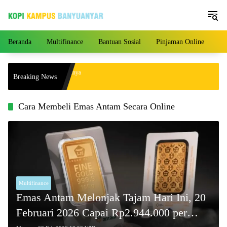
Langsung
ke
konten
Beranda
Multifinance
Bantuan Sosial
Pinjaman Online
Pe
ngan yang Akhirnya Punya
Breaking News
4 Tahun Menikah!
Cara Membeli Emas Antam Secara Online
Multifinance
Emas Antam Melonjak Tajam Hari Ini, 20
Februari 2026 Capai Rp2.944.000 per