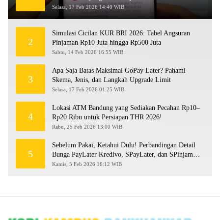
Selasa, 17 Feb 2026 14:40 WIB
Simulasi Cicilan KUR BRI 2026: Tabel Angsuran
2
Pinjaman Rp10 Juta hingga Rp500 Juta
Sabtu, 14 Feb 2026 16:55 WIB
Apa Saja Batas Maksimal GoPay Later? Pahami
3
Skema, Jenis, dan Langkah Upgrade Limit
Selasa, 17 Feb 2026 01:25 WIB
Lokasi ATM Bandung yang Sediakan Pecahan Rp10–
4
Rp20 Ribu untuk Persiapan THR 2026!
Rabu, 25 Feb 2026 13:00 WIB
Sebelum Pakai, Ketahui Dulu! Perbandingan Detail
5
Bunga PayLater Kredivo, SPayLater, dan SPinjam
2026
Kamis, 5 Feb 2026 16:12 WIB