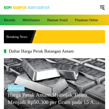
Langsung
ke
konten
Beranda
Multifinance
Bantuan Sosial
Pinjaman Online
Pe
 Agustus 2026 Mengalami
Breaking News
 Harga per Gram!
Daftar Harga Perak Batangan Antam
Multifinance
Harga Perak Antam Melonjak Tajam
Menjadi Rp50.300 per Gram pada 15 April