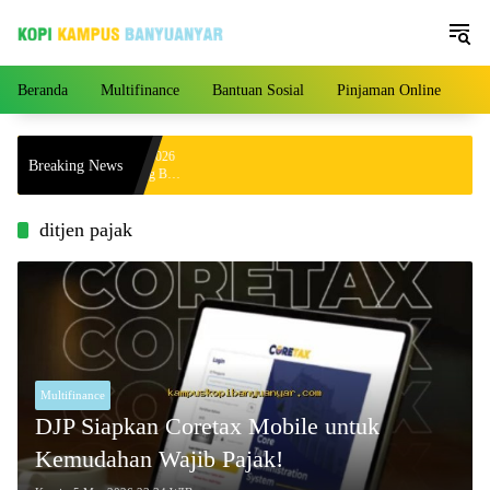
Langsung
ke
konten
Beranda
Multifinance
Bantuan Sosial
Pinjaman Online
Pe
ga Hari Ini 4 Agustus 2026
Breaking News
.000 per Gram, Peluang Beli
ditjen pajak
Multifinance
DJP Siapkan Coretax Mobile untuk
Kemudahan Wajib Pajak!