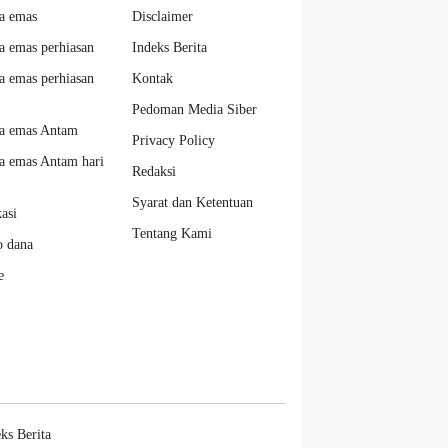
a emas
Disclaimer
a emas perhiasan
Indeks Berita
a emas perhiasan
Kontak
Pedoman Media Siber
a emas Antam
Privacy Policy
a emas Antam hari
Redaksi
Syarat dan Ketentuan
kasi
Tentang Kami
o dana
e
ks Berita