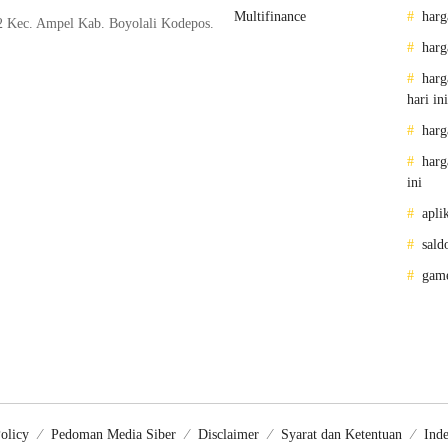
Multifinance
harg
2 Kec. Ampel Kab. Boyolali Kodepos.
harg
harg
hari ini
harg
harg
ini
apli
sald
gam
olicy
Pedoman Media Siber
Disclaimer
Syarat dan Ketentuan
Inde