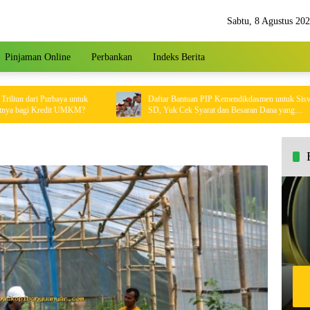
Sabtu, 8 Agustus 20
Pinjaman Online
Perbankan
Indeks Berita
dari Purbaya untuk
Daftar Bantuan PIP Kemendikdasmen untuk Siswa
agi Kredit UMKM?
SD, Yuk Cek Syarat dan Besaran Dana yang
Diterima!