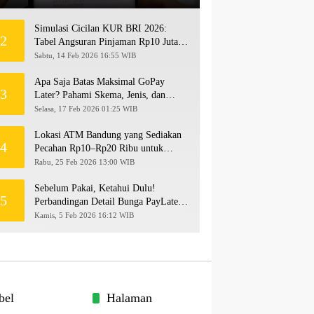
Simulasi Cicilan KUR BRI 2026:
2
Tabel Angsuran Pinjaman Rp10 Juta
hingga Rp500 Juta
Sabtu, 14 Feb 2026 16:55 WIB
Apa Saja Batas Maksimal GoPay
3
Later? Pahami Skema, Jenis, dan
Langkah Upgrade Limit
Selasa, 17 Feb 2026 01:25 WIB
Lokasi ATM Bandung yang Sediakan
4
Pecahan Rp10–Rp20 Ribu untuk
Persiapan THR 2026!
Rabu, 25 Feb 2026 13:00 WIB
Sebelum Pakai, Ketahui Dulu!
5
Perbandingan Detail Bunga PayLater
Kredivo, SPayLater, dan SPinjam
Kamis, 5 Feb 2026 16:12 WIB
2026
bel
Halaman