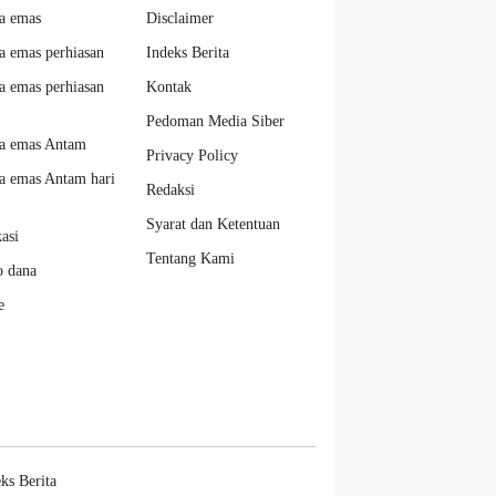
a emas
Disclaimer
a emas perhiasan
Indeks Berita
a emas perhiasan
Kontak
Pedoman Media Siber
a emas Antam
Privacy Policy
a emas Antam hari
Redaksi
Syarat dan Ketentuan
kasi
Tentang Kami
o dana
e
ks Berita