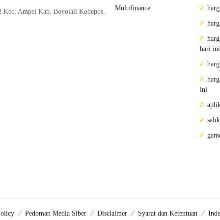
Multifinance
harg
2 Kec. Ampel Kab. Boyolali Kodepos.
harg
harg
hari ini
harg
harg
ini
apli
sald
gam
olicy
Pedoman Media Siber
Disclaimer
Syarat dan Ketentuan
Inde