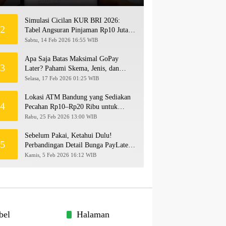
Simulasi Cicilan KUR BRI 2026:
2
Tabel Angsuran Pinjaman Rp10 Juta
hingga Rp500 Juta
Sabtu, 14 Feb 2026 16:55 WIB
Apa Saja Batas Maksimal GoPay
3
Later? Pahami Skema, Jenis, dan
Langkah Upgrade Limit
Selasa, 17 Feb 2026 01:25 WIB
Lokasi ATM Bandung yang Sediakan
4
Pecahan Rp10–Rp20 Ribu untuk
Persiapan THR 2026!
Rabu, 25 Feb 2026 13:00 WIB
Sebelum Pakai, Ketahui Dulu!
5
Perbandingan Detail Bunga PayLater
Kredivo, SPayLater, dan SPinjam
Kamis, 5 Feb 2026 16:12 WIB
2026
bel
Halaman