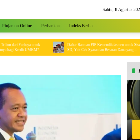
Sabtu, 8 Agustus 20
Pinjaman Online
Perbankan
Indeks Berita
 dari Purbaya untuk
Daftar Bantuan PIP Kemendikdasmen untuk Siswa
bagi Kredit UMKM?
SD, Yuk Cek Syarat dan Besaran Dana yang
Diterima!