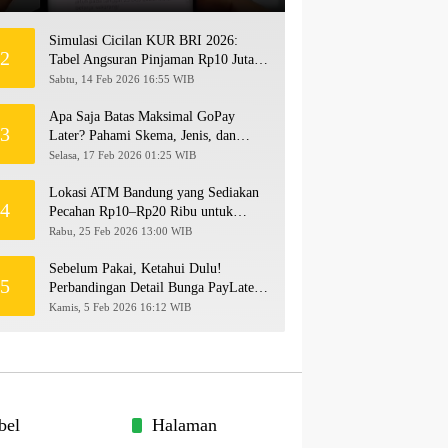
Simulasi Cicilan KUR BRI 2026:
2
Tabel Angsuran Pinjaman Rp10 Juta
hingga Rp500 Juta
Sabtu, 14 Feb 2026 16:55 WIB
Apa Saja Batas Maksimal GoPay
3
Later? Pahami Skema, Jenis, dan
Langkah Upgrade Limit
Selasa, 17 Feb 2026 01:25 WIB
Lokasi ATM Bandung yang Sediakan
4
Pecahan Rp10–Rp20 Ribu untuk
Persiapan THR 2026!
Rabu, 25 Feb 2026 13:00 WIB
Sebelum Pakai, Ketahui Dulu!
5
Perbandingan Detail Bunga PayLater
Kredivo, SPayLater, dan SPinjam
Kamis, 5 Feb 2026 16:12 WIB
2026
bel
Halaman