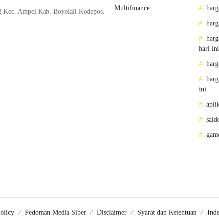
Multifinance
harg
2 Kec. Ampel Kab. Boyolali Kodepos.
harg
harg
hari ini
harg
harg
ini
apli
sald
gam
olicy
Pedoman Media Siber
Disclaimer
Syarat dan Ketentuan
Inde