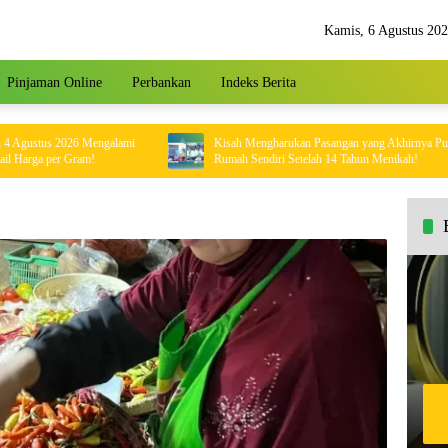
Kamis, 6 Agustus 20
Pinjaman Online
Perbankan
Indeks Berita
stus 2026 Mengalami
Kisah Mengharukan Pasangan yang Akhirnya Punya
ga per Gram!
Rumah Sendiri Setelah 14 Tahun Menikah!