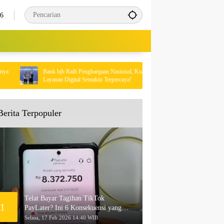
26
Bank bjb Raih Penghargaan Nasional, Kualitas
Program Dana P
Layanan Digital Semakin Terpercaya!
Peluang Baru Ko
Berita Terpopuler
Telat Bayar Tagihan TikTok
1
PayLater? Ini 6 Konsekuensi yang
Akan Terjadi
Selasa, 17 Feb 2026 14:40 WIB