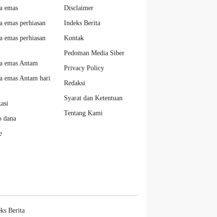
a emas
Disclaimer
a emas perhiasan
Indeks Berita
a emas perhiasan
Kontak
Pedoman Media Siber
a emas Antam
Privacy Policy
a emas Antam hari
Redaksi
Syarat dan Ketentuan
kasi
Tentang Kami
o dana
e
ks Berita