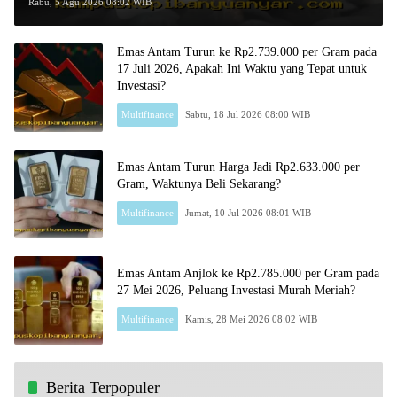
Rp2.603.000 per Gram, Peluang Beli
Rabu, 5 Agu 2026 08:02 WIB
Emas Murah?
Emas Antam Turun ke Rp2.739.000 per Gram pada
17 Juli 2026, Apakah Ini Waktu yang Tepat untuk
Investasi?
Multifinance
Sabtu, 18 Jul 2026 08:00 WIB
Emas Antam Turun Harga Jadi Rp2.633.000 per
Gram, Waktunya Beli Sekarang?
Multifinance
Jumat, 10 Jul 2026 08:01 WIB
Emas Antam Anjlok ke Rp2.785.000 per Gram pada
27 Mei 2026, Peluang Investasi Murah Meriah?
Multifinance
Kamis, 28 Mei 2026 08:02 WIB
Berita Terpopuler