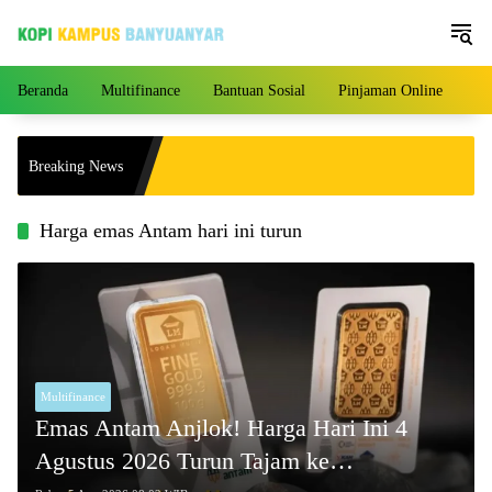
Langsung
ke
konten
Beranda
Multifinance
Bantuan Sosial
Pinjaman Online
Pe
Breaking News
Harga emas Antam hari ini turun
Multifinance
Emas Antam Anjlok! Harga Hari Ini 4
Agustus 2026 Turun Tajam ke