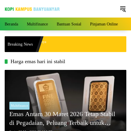
Langsung
ke
konten
Beranda
Multifinance
Bantuan Sosial
Pinjaman Online
Pe
ngan yang Akhirnya Punya
Breaking News
4 Tahun Menikah!
Harga emas hari ini stabil
Multifinance
Emas Antam 30 Maret 2026 Tetap Stabil
di Pegadaian, Peluang Terbaik untuk