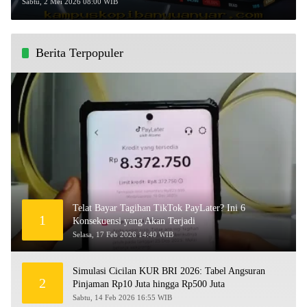
yang Dikirim ke Pasar Modal!
Sabtu, 2 Mei 2026 08:00 WIB
Berita Terpopuler
Telat Bayar Tagihan TikTok PayLater? Ini 6
1
Konsekuensi yang Akan Terjadi
Selasa, 17 Feb 2026 14:40 WIB
Simulasi Cicilan KUR BRI 2026: Tabel Angsuran
2
Pinjaman Rp10 Juta hingga Rp500 Juta
Sabtu, 14 Feb 2026 16:55 WIB