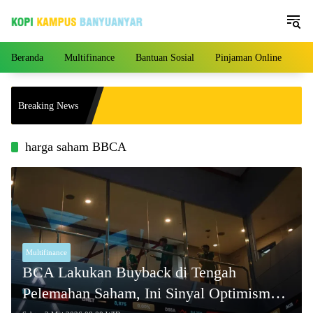
Langsung
ke
konten
Beranda
Multifinance
Bantuan Sosial
Pinjaman Online
Pe
an Nasional, Kualitas
Breaking News
 Terpercaya!
harga saham BBCA
Multifinance
BCA Lakukan Buyback di Tengah
Pelemahan Saham, Ini Sinyal Optimisme