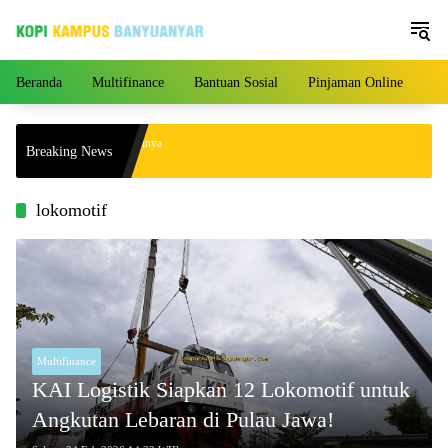
Langsung
ke
konten
Beranda
Multifinance
Bantuan Sosial
Pinjaman Online
Pe
ngan yang Akhirnya Punya
Breaking News
4 Tahun Menikah!
lokomotif
Multifinance
KAI Logistik Siapkan 12 Lokomotif untuk
Angkutan Lebaran di Pulau Jawa!