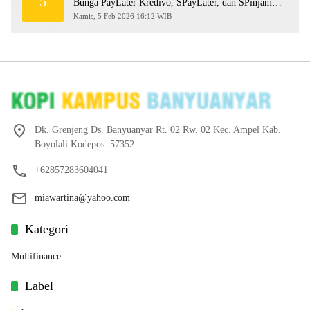
5
Bunga PayLater Kredivo, SPayLater, dan SPinjam
2026
Kamis, 5 Feb 2026 16:12 WIB
Dk. Grenjeng Ds. Banyuanyar Rt. 02 Rw. 02 Kec. Ampel Kab.
Boyolali Kodepos. 57352
+62857283604041
miawartina@yahoo.com
Kategori
Multifinance
Label