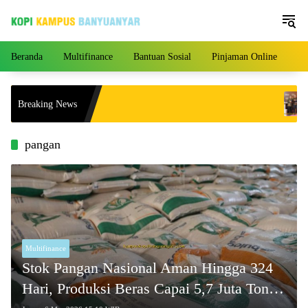
Langsung
ke
konten
Beranda
Multifinance
Bantuan Sosial
Pinjaman Online
Pe
bank
Breaking News
Awar
pangan
Multifinance
Stok Pangan Nasional Aman Hingga 324
Hari, Produksi Beras Capai 5,7 Juta Ton