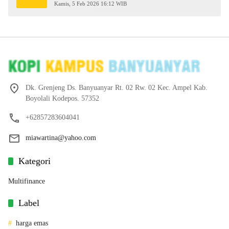
2026
Kamis, 5 Feb 2026 16:12 WIB
Dk. Grenjeng Ds. Banyuanyar Rt. 02 Rw. 02 Kec. Ampel Kab.
Boyolali Kodepos. 57352
+62857283604041
miawartina@yahoo.com
Kategori
Multifinance
Label
harga emas