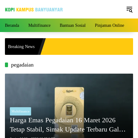
Langsung
ke
konten
Beranda
Multifinance
Bantuan Sosial
Pinjaman Online
Pe
Breaking News
pegadaian
Multifinance
Harga Emas Pegadaian 16 Maret 2026
Tetap Stabil, Simak Update Terbaru Galeri