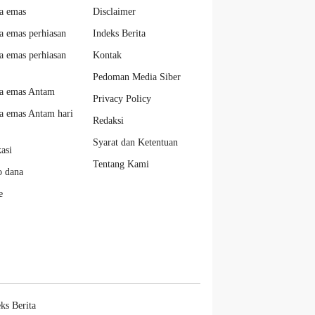
a emas
Disclaimer
a emas perhiasan
Indeks Berita
a emas perhiasan
Kontak
Pedoman Media Siber
a emas Antam
Privacy Policy
a emas Antam hari
Redaksi
Syarat dan Ketentuan
kasi
Tentang Kami
o dana
e
ks Berita