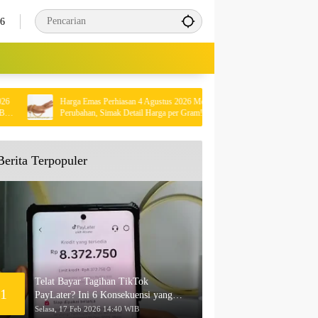
26
Harga Emas Perhiasan 4 Agustus 2026 Mengalami
Kisah Mengharu
Perubahan, Simak Detail Harga per Gram!
Rumah Sendiri 
Berita Terpopuler
Telat Bayar Tagihan TikTok
1
PayLater? Ini 6 Konsekuensi yang
Akan Terjadi
Selasa, 17 Feb 2026 14:40 WIB