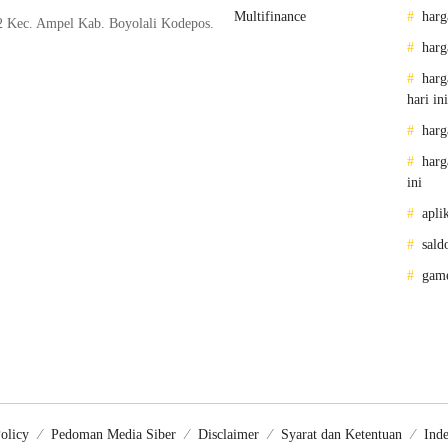
Multifinance
harg
2 Kec. Ampel Kab. Boyolali Kodepos.
harg
harg
hari ini
harg
harg
ini
apli
sald
gam
olicy
Pedoman Media Siber
Disclaimer
Syarat dan Ketentuan
Inde