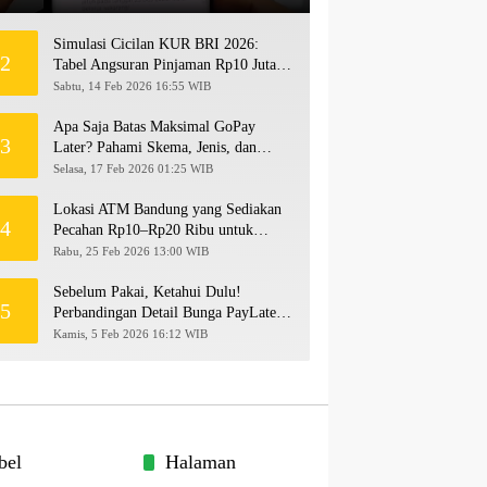
Simulasi Cicilan KUR BRI 2026:
2
Tabel Angsuran Pinjaman Rp10 Juta
hingga Rp500 Juta
Sabtu, 14 Feb 2026 16:55 WIB
Apa Saja Batas Maksimal GoPay
3
Later? Pahami Skema, Jenis, dan
Langkah Upgrade Limit
Selasa, 17 Feb 2026 01:25 WIB
Lokasi ATM Bandung yang Sediakan
4
Pecahan Rp10–Rp20 Ribu untuk
Persiapan THR 2026!
Rabu, 25 Feb 2026 13:00 WIB
Sebelum Pakai, Ketahui Dulu!
5
Perbandingan Detail Bunga PayLater
Kredivo, SPayLater, dan SPinjam
Kamis, 5 Feb 2026 16:12 WIB
2026
bel
Halaman