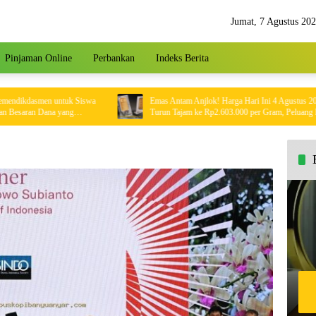
Jumat, 7 Agustus 20
Pinjaman Online
Perbankan
Indeks Berita
kdasmen untuk Siswa
Emas Antam Anjlok! Harga Hari Ini 4 Agustus 2026
aran Dana yang
Turun Tajam ke Rp2.603.000 per Gram, Peluang Beli
Emas Murah?