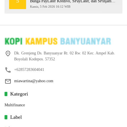
5
Bunga PayLater Kredivo, SPayLater, dan SPinjam
2026
Kamis, 5 Feb 2026 16:12 WIB
Dk. Grenjeng Ds. Banyuanyar Rt. 02 Rw. 02 Kec. Ampel Kab.
Boyolali Kodepos. 57352
+62857283604041
miawartina@yahoo.com
Kategori
Multifinance
Label