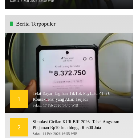
Timur Tengah Memanas?
Kamis, 5 Mar 2026 22:30 WIB
Berita Terpopuler
Telat Bayar Tagihan TikTok PayLater? Ini 6
1
Konsekuensi yang Akan Terjadi
Selasa, 17 Feb 2026 14:40 WIB
Simulasi Cicilan KUR BRI 2026: Tabel Angsuran
2
Pinjaman Rp10 Juta hingga Rp500 Juta
Sabtu, 14 Feb 2026 16:55 WIB