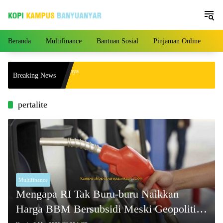
Langsung
ke
konten
Beranda
Multifinance
Bantuan Sosial
Pinjaman Online
Pe
angan yang Akhirnya Punya
Breaking News
14 Tahun Menikah!
pertalite
Multifinance
Mengapa RI Tak Buru-buru Naikkan
Harga BBM Bersubsidi Meski Geopolitik