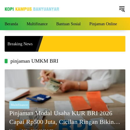
Langsung
ke
konten
Beranda
Multifinance
Bantuan Sosial
Pinjaman Online
Pe
Breaking News
pinjaman UMKM BRI
Multifinance
Pinjaman Modal Usaha KUR BRI 2026
Capai Rp500 Juta, Cicilan Ringan Bikin