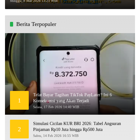
Mimpi Wirausaha Makin Nyata!
Minggu, 8 Mar 2026 13:25 WIB
Berita Terpopuler
Telat Bayar Tagihan TikTok PayLater? Ini 6
1
Konsekuensi yang Akan Terjadi
Selasa, 17 Feb 2026 14:40 WIB
Simulasi Cicilan KUR BRI 2026: Tabel Angsuran
2
Pinjaman Rp10 Juta hingga Rp500 Juta
Sabtu, 14 Feb 2026 16:55 WIB