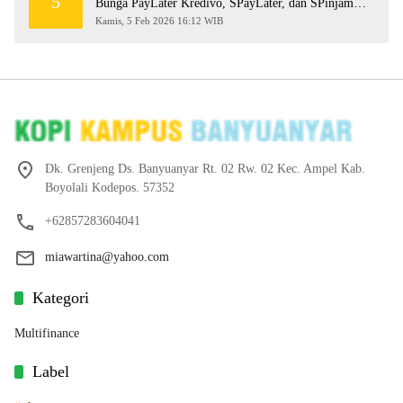
5
Bunga PayLater Kredivo, SPayLater, dan SPinjam
2026
Kamis, 5 Feb 2026 16:12 WIB
Dk. Grenjeng Ds. Banyuanyar Rt. 02 Rw. 02 Kec. Ampel Kab.
Boyolali Kodepos. 57352
+62857283604041
miawartina@yahoo.com
Kategori
Multifinance
Label