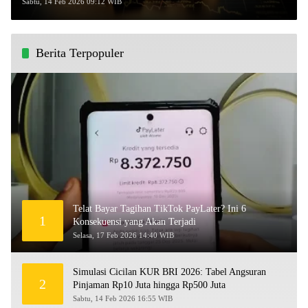
Daftar Harga Lengkapnya
Sabtu, 14 Feb 2026 09:12 WIB
Berita Terpopuler
Telat Bayar Tagihan TikTok PayLater? Ini 6
1
Konsekuensi yang Akan Terjadi
Selasa, 17 Feb 2026 14:40 WIB
Simulasi Cicilan KUR BRI 2026: Tabel Angsuran
2
Pinjaman Rp10 Juta hingga Rp500 Juta
Sabtu, 14 Feb 2026 16:55 WIB