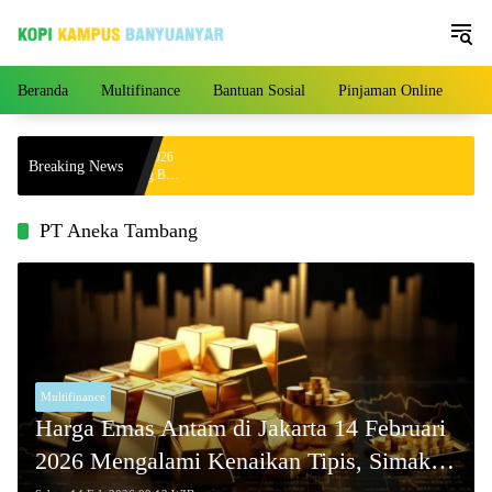
Langsung
ke
konten
Beranda
Multifinance
Bantuan Sosial
Pinjaman Online
Pe
a Hari Ini 4 Agustus 2026
Breaking News
000 per Gram, Peluang Beli
PT Aneka Tambang
Multifinance
Harga Emas Antam di Jakarta 14 Februari
2026 Mengalami Kenaikan Tipis, Simak