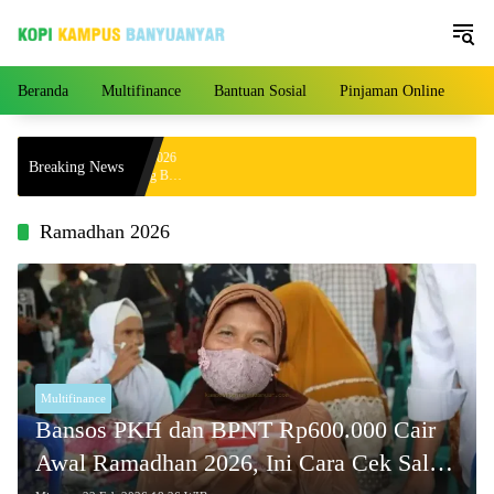
Langsung
ke
konten
Beranda
Multifinance
Bantuan Sosial
Pinjaman Online
Pe
a Hari Ini 4 Agustus 2026
Breaking News
000 per Gram, Peluang Beli
Ramadhan 2026
Multifinance
Bansos PKH dan BPNT Rp600.000 Cair
Awal Ramadhan 2026, Ini Cara Cek Saldo