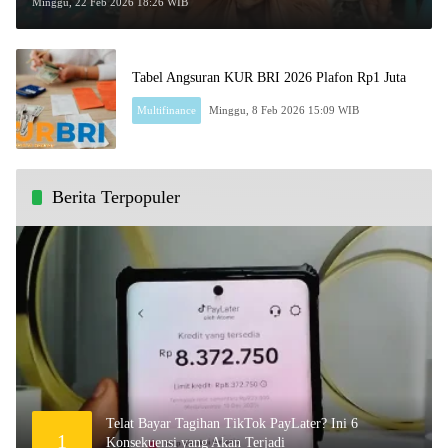
di Rekening KKS!
Minggu, 22 Feb 2026 18:26 WIB
Tabel Angsuran KUR BRI 2026 Plafon Rp1 Juta
Multifinance
Minggu, 8 Feb 2026 15:09 WIB
Berita Terpopuler
Telat Bayar Tagihan TikTok PayLater? Ini 6
1
Konsekuensi yang Akan Terjadi