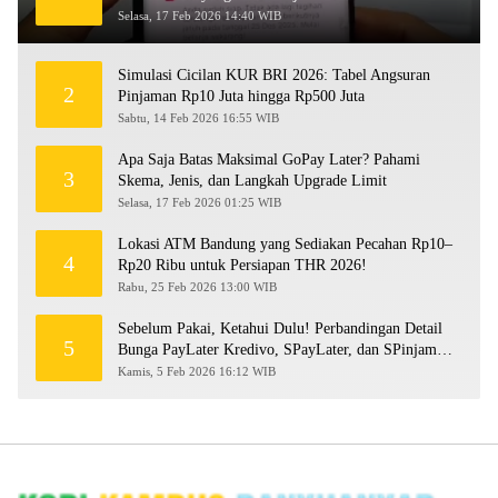
Selasa, 17 Feb 2026 14:40 WIB
Simulasi Cicilan KUR BRI 2026: Tabel Angsuran
2
Pinjaman Rp10 Juta hingga Rp500 Juta
Sabtu, 14 Feb 2026 16:55 WIB
Apa Saja Batas Maksimal GoPay Later? Pahami
3
Skema, Jenis, dan Langkah Upgrade Limit
Selasa, 17 Feb 2026 01:25 WIB
Lokasi ATM Bandung yang Sediakan Pecahan Rp10–
4
Rp20 Ribu untuk Persiapan THR 2026!
Rabu, 25 Feb 2026 13:00 WIB
Sebelum Pakai, Ketahui Dulu! Perbandingan Detail
5
Bunga PayLater Kredivo, SPayLater, dan SPinjam
2026
Kamis, 5 Feb 2026 16:12 WIB