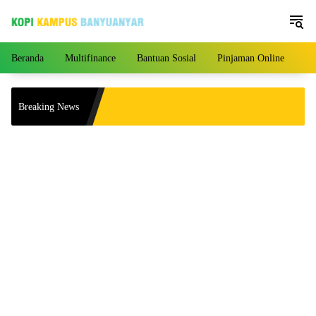
Langsung
ke
konten
Beranda
Multifinance
Bantuan Sosial
Pinjaman Online
Pe
Breaking News