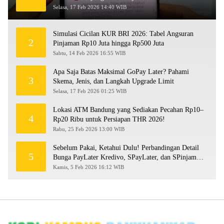
Selasa, 17 Feb 2026 14:40 WIB
Simulasi Cicilan KUR BRI 2026: Tabel Angsuran
2
Pinjaman Rp10 Juta hingga Rp500 Juta
Sabtu, 14 Feb 2026 16:55 WIB
Apa Saja Batas Maksimal GoPay Later? Pahami
3
Skema, Jenis, dan Langkah Upgrade Limit
Selasa, 17 Feb 2026 01:25 WIB
Lokasi ATM Bandung yang Sediakan Pecahan Rp10–
4
Rp20 Ribu untuk Persiapan THR 2026!
Rabu, 25 Feb 2026 13:00 WIB
Sebelum Pakai, Ketahui Dulu! Perbandingan Detail
5
Bunga PayLater Kredivo, SPayLater, dan SPinjam
2026
Kamis, 5 Feb 2026 16:12 WIB