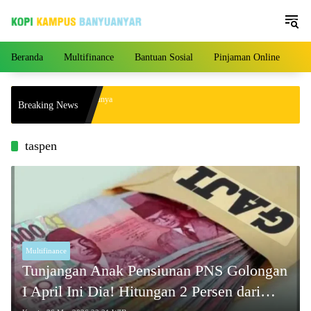
Langsung
ke
konten
Beranda
Multifinance
Bantuan Sosial
Pinjaman Online
Pe
ngan yang Akhirnya Punya
Breaking News
4 Tahun Menikah!
taspen
Multifinance
Tunjangan Anak Pensiunan PNS Golongan
I April Ini Dia! Hitungan 2 Persen dari