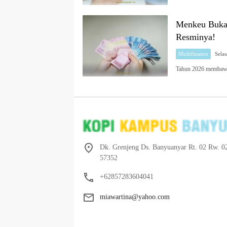
Menkeu Buka 
Resminya!
Multifinance
Tahun 2026 membawa 
Dk. Grenjeng Ds. Banyuanyar Rt. 02 Rw. 0
57352
+62857283604041
miawartina@yahoo.com