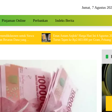
Jumat, 7 Agustus 20
Pinjaman Online
Perbankan
Indeks Berita
dasmen untuk Siswa
Emas Antam Anjlok! Harga Hari Ini 4 Agustus 2026
ran Dana yang
Turun Tajam ke Rp2.603.000 per Gram, Peluang Beli
Emas Murah?