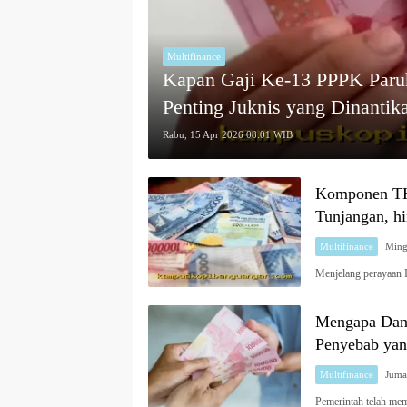
Multifinance
Kapan Gaji Ke-13 PPPK Paru
Penting Juknis yang Dinantik
Rabu, 15 Apr 2026 08:01 WIB
Komponen TH
Tunjangan, h
Multifinance
Menjelang perayaan I
Mengapa Dan
Penyebab yan
Multifinance
Pemerintah telah me