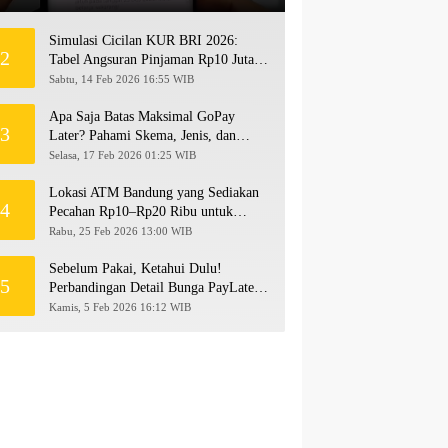
Simulasi Cicilan KUR BRI 2026:
2
Tabel Angsuran Pinjaman Rp10 Juta
hingga Rp500 Juta
Sabtu, 14 Feb 2026 16:55 WIB
Apa Saja Batas Maksimal GoPay
3
Later? Pahami Skema, Jenis, dan
Langkah Upgrade Limit
Selasa, 17 Feb 2026 01:25 WIB
Lokasi ATM Bandung yang Sediakan
4
Pecahan Rp10–Rp20 Ribu untuk
Persiapan THR 2026!
Rabu, 25 Feb 2026 13:00 WIB
Sebelum Pakai, Ketahui Dulu!
5
Perbandingan Detail Bunga PayLater
Kredivo, SPayLater, dan SPinjam
Kamis, 5 Feb 2026 16:12 WIB
2026