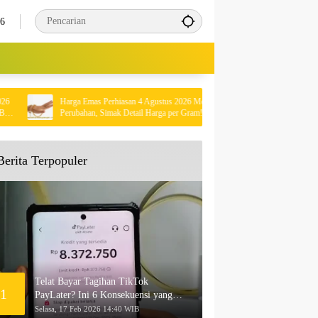
26
Harga Emas Perhiasan 4 Agustus 2026 Mengalami
Kisah Mengharuk
Perubahan, Simak Detail Harga per Gram!
Rumah Sendiri Se
Berita Terpopuler
Telat Bayar Tagihan TikTok
1
PayLater? Ini 6 Konsekuensi yang
Akan Terjadi
Selasa, 17 Feb 2026 14:40 WIB