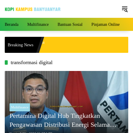
Langsung
ke
konten
Beranda
Multifinance
Bantuan Sosial
Pinjaman Online
Pe
 Agustus 2026 Mengalami
Breaking News
 Harga per Gram!
transformasi digital
Multifinance
Pertamina Digital Hub Tingkatkan
Pengawasan Distribusi Energi Selama