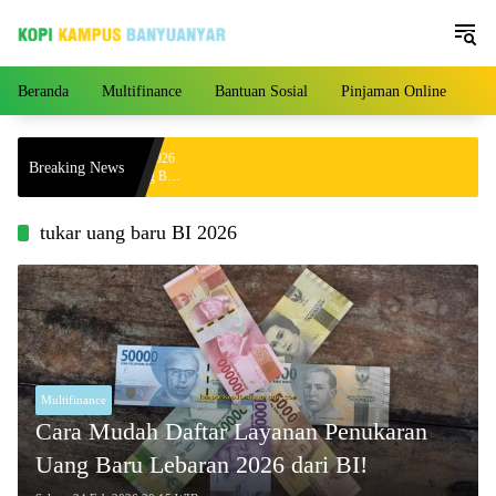
Langsung
ke
konten
Beranda
Multifinance
Bantuan Sosial
Pinjaman Online
Pe
a Hari Ini 4 Agustus 2026
Breaking News
000 per Gram, Peluang Beli
tukar uang baru BI 2026
Multifinance
Cara Mudah Daftar Layanan Penukaran
Uang Baru Lebaran 2026 dari BI!