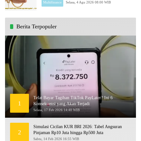
Multifinance
Selasa, 4 Agu 2026 08:00 WIB
Berita Terpopuler
Telat Bayar Tagihan TikTok PayLater? Ini 6
1
Konsekuensi yang Akan Terjadi
Selasa, 17 Feb 2026 14:40 WIB
Simulasi Cicilan KUR BRI 2026: Tabel Angsuran
2
Pinjaman Rp10 Juta hingga Rp500 Juta
Sabtu, 14 Feb 2026 16:55 WIB