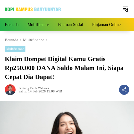
Langsung
ke
konten
Beranda
Multifinance
Bantuan Sosial
Pinjaman Online
Pe
Beranda
Multifinance
Multifinance
Klaim Dompet Digital Kamu Gratis
Rp250.000 DANA Saldo Malam Ini, Siapa
Cepat Dia Dapat!
Bintang Fatih Wibawa
Sabtu, 14 Feb 2026 19:00 WIB