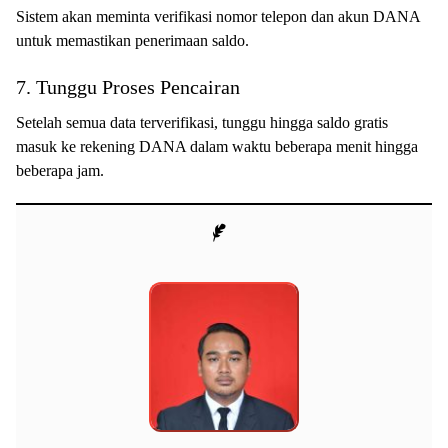
Sistem akan meminta verifikasi nomor telepon dan akun DANA
untuk memastikan penerimaan saldo.
7. Tunggu Proses Pencairan
Setelah semua data terverifikasi, tunggu hingga saldo gratis
masuk ke rekening DANA dalam waktu beberapa menit hingga
beberapa jam.