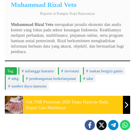
Muhammad Rizal Veto
Reporter
at
Kampus Kopi Banyuanyar
Muhammad Rizal Veto
merupakan jurnalis ekonomi dan analis
konten yang fokus pada sektor keuangan Indonesia. Keahliannya
meliputi perbankan, multifinance, pinjaman online, serta program
bantuan sosial pemerintah. Rizal berkomitmen menghadirkan
informasi berbasis data yang akurat, objektif, dan bermanfaat bagi
pembaca.
Tag:
airlangga hartarto
investasi
makan bergizi gratis
mbg
pembangunan berkelanjutan
sdm
sumber daya manusia
Cek THR Pensiunan 2026 Tanpa Harus ke Bank,
Begini Cara Mudahnya!