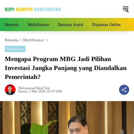
Langsung
ke
konten
Beranda
Multifinance
Bantuan Sosial
Pinjaman Online
Pe
Beranda
Multifinance
Multifinance
Mengapa Program MBG Jadi Pilihan
Investasi Jangka Panjang yang Diandalkan
Pemerintah?
Muhammad Rizal Veto
Kamis, 5 Mar 2026 16:19 WIB