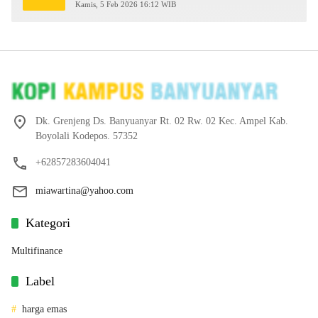
2026
Kamis, 5 Feb 2026 16:12 WIB
Dk. Grenjeng Ds. Banyuanyar Rt. 02 Rw. 02 Kec. Ampel Kab.
Boyolali Kodepos. 57352
+62857283604041
miawartina@yahoo.com
Kategori
Multifinance
Label
harga emas